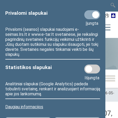
TAIS
TAR
LT
I
EN
Privalomi slapukai
Įjungta
Privalomi (seanso) slapukai naudojami e-
seimas.lrs.lt ir www.e-tar.lt svetainėse, jie reikalingi
pagrindinių svetainės funkcijų veikimui užtikrinti ir
Jūsų duotam sutikimui su slapuku išsaugoti, jei tokį
davėte. Svetainės negalės tinkamai veikti be šių
Statistika
slapukų.
Statistikos slapukai
Išjungta
Analitiniai slapukai (Google Analytics) padeda
tobulinti svetainę, renkant ir analizuojant informaciją
Pradžia
>
Statistika
>
Seimo narių balsavimų rezultatai
>
2026-05-
apie jos lankomumą.
07
>
Rytinis posėdis
Daugiau informacijos
Darbotvarkės klausimas (2026-05-07,