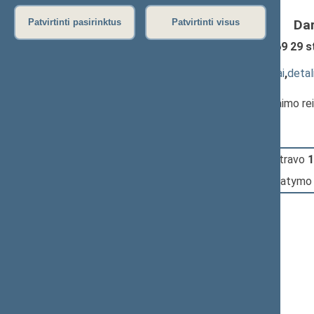
Da
Patvirtinti pasirinktus
Patvirtinti visus
Augalų apsaugos įstatymo Nr. I-1069 29 s
priėmimas
(
dokumento tekstas
,
susiję dokumentai
,
detal
Pranešėjas(-ai):
Bronis Ropė
, Komiteto pirmininkas, Kaimo re
10:24:00
Įvyko
registracija
(užsiregistravo
1
10:24:00
Įvyko
balsavimas
dėl šio įstatymo