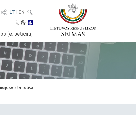
LT
I
EN
os (e. peticija)
sijose statistika