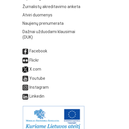
Žurnalistų akreditavimo anketa
Atviri duomenys
Naujienų prenumerata
Dažnai užduodami klausimai
(DUK)
Facebook
Flickr
X.com
Youtube
Instagram
Linkedin