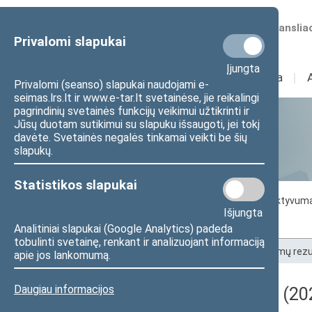
Numatomos transliac
Privalomi slapukai
Įjungta
Sudėtis
I
Veikla
I
Privalomi (seanso) slapukai naudojami e-
seimas.lrs.lt ir www.e-tar.lt svetainėse, jie reikalingi
pagrindinių svetainės funkcijų veikimui užtikrinti ir
Jūsų duotam sutikimui su slapuku išsaugoti, jei tokį
Statistika
davėte. Svetainės negalės tinkamai veikti be šių
slapukų.
Statistikos slapukai
Seimo darbo statistika
Seimo narių aktyvum
Išjungta
Seimo narių balsavimų rezultatai
Analitiniai slapukai (Google Analytics) padeda
tobulinti svetainę, renkant ir analizuojant informaciją
Pradžia
>
Statistika
>
Seimo narių balsavimų rezu
apie jos lankomumą.
Daugiau informacijos
Darbotvarkės klausimas (202