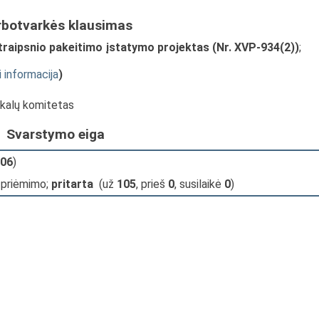
rbotvarkės klausimas
traipsnio pakeitimo įstatymo projektas (Nr. XVP-934(2))
;
i informacija
)
ikalų komitetas
Svarstymo eiga
06
)
 priėmimo;
pritarta
(už
105
, prieš
0
, susilaikė
0
)