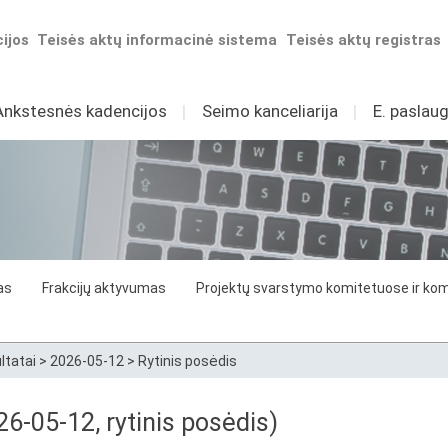
ijos
Teisės aktų informacinė sistema
Teisės aktų registras
Ankstesnės kadencijos
I
Seimo kanceliarija
I
E. paslaug
as
Frakcijų aktyvumas
Projektų svarstymo komitetuose ir komi
ltatai
>
2026-05-12
>
Rytinis posėdis
6-05-12, rytinis posėdis)