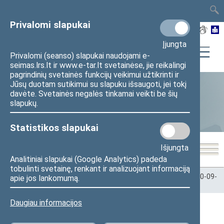
TAIS
TAR
LT
I
EN
Privalomi slapukai
Įjungta
Privalomi (seanso) slapukai naudojami e-
seimas.lrs.lt ir www.e-tar.lt svetainėse, jie reikalingi
pagrindinių svetainės funkcijų veikimui užtikrinti ir
Jūsų duotam sutikimui su slapuku išsaugoti, jei tokį
davėte. Svetainės negalės tinkamai veikti be šių
Statistika
slapukų.
Statistikos slapukai
Išjungta
Analitiniai slapukai (Google Analytics) padeda
tobulinti svetainę, renkant ir analizuojant informaciją
Pradžia
>
Statistika
>
Seimo narių balsavimų rezultatai
>
2020-09-
apie jos lankomumą.
29
Daugiau informacijos
2020-09-29 Seimo posėdžiuose