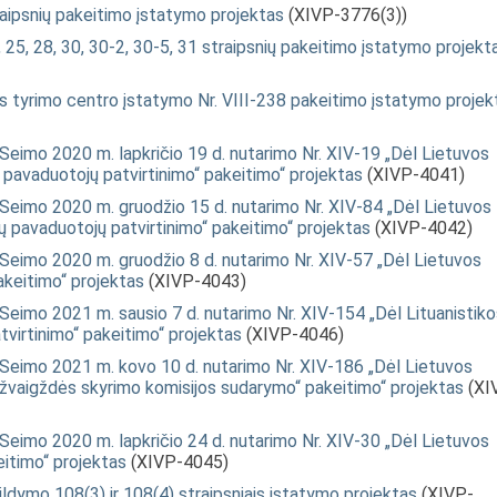
traipsnių pakeitimo įstatymo projektas
(XIVP-3776(3))
, 25, 28, 30, 30-2, 30-5, 31 straipsnių pakeitimo įstatymo projekt
os tyrimo centro įstatymo Nr. VIII-238 pakeitimo įstatymo projek
eimo 2020 m. lapkričio 19 d. nutarimo Nr. XIV-19 „Dėl Lietuvos
 pavaduotojų patvirtinimo“ pakeitimo“ projektas
(XIVP-4041)
Seimo 2020 m. gruodžio 15 d. nutarimo Nr. XIV-84 „Dėl Lietuvos
jų pavaduotojų patvirtinimo“ pakeitimo“ projektas
(XIVP-4042)
Seimo 2020 m. gruodžio 8 d. nutarimo Nr. XIV-57 „Dėl Lietuvos
keitimo“ projektas
(XIVP-4043)
eimo 2021 m. sausio 7 d. nutarimo Nr. XIV-154 „Dėl Lituanistiko
atvirtinimo“ pakeitimo“ projektas
(XIVP-4046)
Seimo 2021 m. kovo 10 d. nutarimo Nr. XIV-186 „Dėl Lietuvos
žvaigždės skyrimo komisijos sudarymo“ pakeitimo“ projektas
(XI
eimo 2020 m. lapkričio 24 d. nutarimo Nr. XIV-30 „Dėl Lietuvos
itimo“ projektas
(XIVP-4045)
ldymo 108(3) ir 108(4) straipsniais įstatymo projektas
(XIVP-