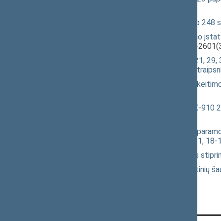
2603(2))
Administracinių nusižengimų kodekso 248 s
Pakuočių ir pakuočių atliekų tvarkymo įsta
straipsniu įstatymo projektas
(XIVP-2601(3
Švietimo įstatymo Nr. I-1489 5, 14, 21, 29,
straipsniu įstatymo Nr. XIII-3268 2 straips
Šalpos pensijų įstatymo Nr. I-675 pakeitimo
projektas
(XIVP-4022(2))
Šventosios jūrų uosto įstatymo Nr. X-910 2,
3956(2))
Mobilizacijos ir priimančiosios šalies paramo
pakeitimo ir Įstatymo papildymo 17-1, 18-1
Seimo nutarimo „Dėl Civilinės saugos stipri
Įstatymo „Dėl Konvencijos dėl kasetinių 