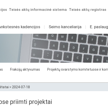
ijos
Teisės aktų informacinė sistema
Teisės aktų registras
Ankstesnės kadencijos
I
Seimo kanceliarija
I
E. paslaug
as
Frakcijų aktyvumas
Projektų svarstymo komitetuose ir komi
ltatai
>
2024-07-18
e priimti projektai