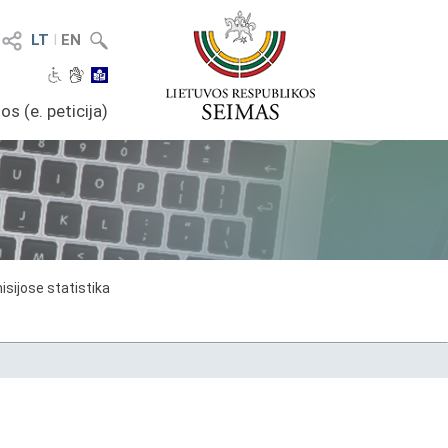
LT
I
EN
os (e. peticija)
sijose statistika