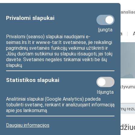
Numatomos transliac
Privalomi slapukai
Įjungta
Sudėtis
I
Veikla
I
Privalomi (seanso) slapukai naudojami e-
seimas.lrs.lt ir www.e-tar.lt svetainėse, jie reikalingi
pagrindinių svetainės funkcijų veikimui užtikrinti ir
Jūsų duotam sutikimui su slapuku išsaugoti, jei tokį
Statistika
davėte. Svetainės negalės tinkamai veikti be šių
slapukų.
Statistikos slapukai
Seimo darbo statistika
Seimo narių aktyvum
Išjungta
Seimo narių balsavimų rezultatai
Analitiniai slapukai (Google Analytics) padeda
tobulinti svetainę, renkant ir analizuojant informaciją
Pradžia
>
Statistika
>
Seimo narių balsavimų rezu
apie jos lankomumą.
Daugiau informacijos
2024-07-18 Seimo posėdžiuos