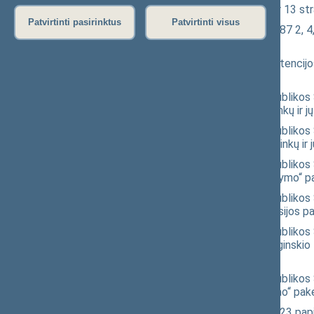
Rinkliavų įstatymo Nr. VIII-1725 11 ir 13 s
Patvirtinti pasirinktus
Patvirtinti visus
Atliekų tvarkymo įstatymo Nr. VIII-787 2, 4
(XIVP-3775(3))
Lietuvos gyventojų genocido ir rezistencij
(nauja redakcija)
(XIVP-2343(3))
Seimo nutarimo „Dėl Lietuvos Respublikos S
Respublikos Seimo komitetų pirmininkų ir jų
Seimo nutarimo „Dėl Lietuvos Respublikos 
Respublikos Seimo delegacijų pirmininkų ir 
Seimo nutarimo „Dėl Lietuvos Respublikos 
Respublikos Seimo delegacijų sudarymo“ pa
Seimo nutarimo „Dėl Lietuvos Respublikos S
tradicijų ir paveldo įprasminimo komisijos p
Seimo nutarimo „Dėl Lietuvos Respublikos 
Respublikos Seimo Aleksandro Stulginskio 
4047)
Seimo nutarimo „Dėl Lietuvos Respublikos S
Respublikos Seimo komisijų sudarymo“ pake
Aplinkos apsaugos įstatymo Nr. I-2223 papi