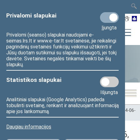
TAIS
TAR
LT
I
EN
Privalomi slapukai
Įjungta
Privalomi (seanso) slapukai naudojami e-
seimas.lrs.lt ir www.e-tar.lt svetainėse, jie reikalingi
pagrindinių svetainės funkcijų veikimui užtikrinti ir
Jūsų duotam sutikimui su slapuku išsaugoti, jei tokį
davėte. Svetainės negalės tinkamai veikti be šių
Statistika
slapukų.
Statistikos slapukai
Išjungta
Analitiniai slapukai (Google Analytics) padeda
tobulinti svetainę, renkant ir analizuojant informaciją
Pradžia
>
Statistika
>
Seimo narių balsavimų rezultatai
>
2014-06-
apie jos lankomumą.
26
>
Vakarinis posėdis
Daugiau informacijos
Registracijos rezultatai (2014-06-26,