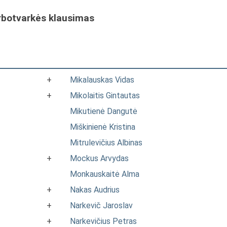
rbotvarkės klausimas
+
Mikalauskas Vidas
+
Mikolaitis Gintautas
Mikutienė Dangutė
Miškinienė Kristina
Mitrulevičius Albinas
+
Mockus Arvydas
Monkauskaitė Alma
+
Nakas Audrius
+
Narkevič Jaroslav
+
Narkevičius Petras