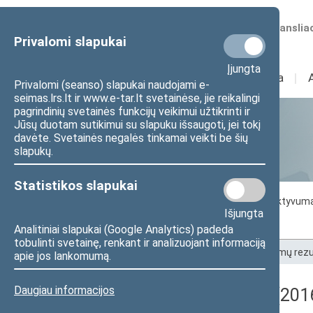
Numatomos transliac
Privalomi slapukai
Įjungta
Sudėtis
I
Veikla
I
Privalomi (seanso) slapukai naudojami e-
seimas.lrs.lt ir www.e-tar.lt svetainėse, jie reikalingi
pagrindinių svetainės funkcijų veikimui užtikrinti ir
Jūsų duotam sutikimui su slapuku išsaugoti, jei tokį
Statistika
davėte. Svetainės negalės tinkamai veikti be šių
slapukų.
Statistikos slapukai
Seimo darbo statistika
Seimo narių aktyvum
Išjungta
Seimo narių balsavimų rezultatai
Analitiniai slapukai (Google Analytics) padeda
tobulinti svetainę, renkant ir analizuojant informaciją
Pradžia
>
Statistika
>
Seimo narių balsavimų rezu
apie jos lankomumą.
Daugiau informacijos
Registracijos rezultatai (201