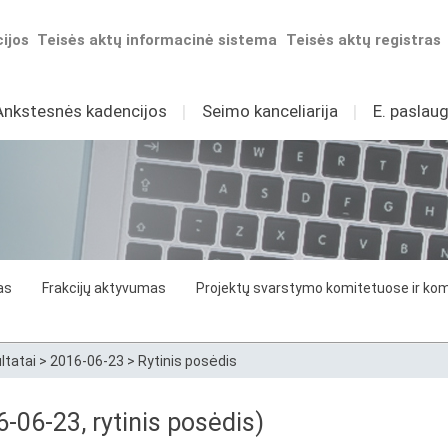
ijos
Teisės aktų informacinė sistema
Teisės aktų registras
Ankstesnės kadencijos
I
Seimo kanceliarija
I
E. paslaug
as
Frakcijų aktyvumas
Projektų svarstymo komitetuose ir komi
ltatai
>
2016-06-23
>
Rytinis posėdis
6-06-23, rytinis posėdis)