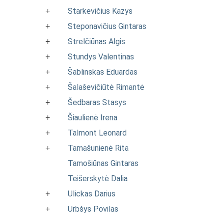
+
Starkevičius Kazys
+
Steponavičius Gintaras
+
Strelčiūnas Algis
+
Stundys Valentinas
+
Šablinskas Eduardas
+
Šalaševičiūtė Rimantė
+
Šedbaras Stasys
+
Šiaulienė Irena
+
Talmont Leonard
+
Tamašunienė Rita
Tamošiūnas Gintaras
Teišerskytė Dalia
+
Ulickas Darius
+
Urbšys Povilas