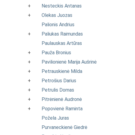
+
Nesteckis Antanas
+
Olekas Juozas
Palionis Andrius
+
Paliukas Raimundas
Paulauskas Artūras
+
Pauža Bronius
+
Pavilionienė Marija Aušrinė
+
Petrauskienė Milda
+
Petrošius Darius
+
Petrulis Domas
+
Pitrėnienė Audronė
+
Popovienė Raminta
Požela Juras
Purvaneckienė Giedrė