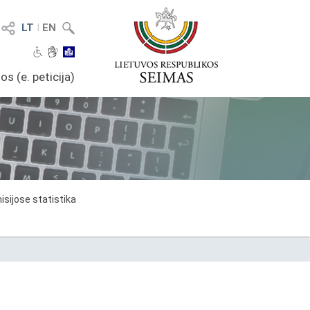
LT
I
EN
os (e. peticija)
sijose statistika