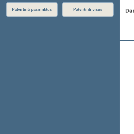
Da
Patvirtinti pasirinktus
Patvirtinti visus
(Nr. )
Registracijos laikas:
10:11:51
Registruota Seimo narių:
105
iš
140
Ačas Remigijus
Adomėnas Mantas
+
Aleknaitė Abramikienė Vilija
+
Anušauskas Arvydas
+
Ažubalis Audronius
Balsys Linas
+
Baltraitienė Virginija
+
Bartkevičius Kęstutis
+
Bastys Mindaugas
Baškienė Rima