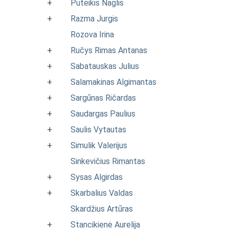
+
Puteikis Naglis
+
Razma Jurgis
Rozova Irina
+
Ručys Rimas Antanas
+
Sabatauskas Julius
+
Salamakinas Algimantas
+
Sargūnas Ričardas
+
Saudargas Paulius
+
Saulis Vytautas
+
Simulik Valerijus
Sinkevičius Rimantas
+
Sysas Algirdas
+
Skarbalius Valdas
Skardžius Artūras
+
Stancikienė Aurelija