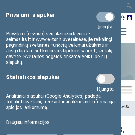
TAIS
TAR
LT
I
EN
Privalomi slapukai
Įjungta
Privalomi (seanso) slapukai naudojami e-
seimas.lrs.lt ir www.e-tar.lt svetainėse, jie reikalingi
pagrindinių svetainės funkcijų veikimui užtikrinti ir
Jūsų duotam sutikimui su slapuku išsaugoti, jei tokį
davėte. Svetainės negalės tinkamai veikti be šių
Statistika
slapukų.
Statistikos slapukai
Išjungta
Analitiniai slapukai (Google Analytics) padeda
tobulinti svetainę, renkant ir analizuojant informaciją
Pradžia
>
Statistika
>
Seimo narių balsavimų rezultatai
>
2016-06-
apie jos lankomumą.
23
>
Rytinis posėdis
Daugiau informacijos
Registracijos rezultatai (2016-06-23,