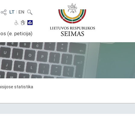
LT
I
EN
os (e. peticija)
sijose statistika