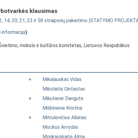
rbotvarkės klausimas
, 12, 14, 20, 21, 23 ir 58 straipsnių pakeitimo ĮSTATYMO PROJEKT
i informacija
)
 Švietimo, mokslo ir kultūros komitetas, Lietuvos Respublikos
+
Mikalauskas Vidas
Mikolaitis Gintautas
+
Mikutienė Dangutė
Miškinienė Kristina
+
Mitrulevičius Albinas
Mockus Arvydas
Monkauskaitė Alma