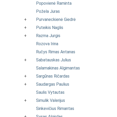
Popovienė Raminta
Požela Juras
+
Purvaneckienė Giedrė
+
Puteikis Naglis
+
Razma Jurgis
Rozova Irina
Ručys Rimas Antanas
+
Sabatauskas Julius
Salamakinas Algimantas
+
Sargūnas Ričardas
+
Saudargas Paulius
Saulis Vytautas
+
Simulik Valerijus
Sinkevičius Rimantas
+
Sysas Algirdas