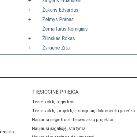
+
Zingeris Emanuelis
+
Žakaris Edvardas
+
Žeimys Pranas
Žemaitaitis Remigijus
+
Žilinskas Rokas
+
Žvikienė Zita
TIESIOGINĖ PRIEIGA:
Teisės aktų registras
Teisės aktų, projektų ir susijusių dokumentų paieška
Naujausi įregistruoti teisės aktų projektai
Naujausi įsigalioję įstatymai
registre,