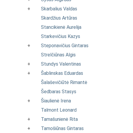
+
Skarbalius Valdas
Skardžius Artūras
Stancikienė Aurelija
Starkevičius Kazys
+
Steponavičius Gintaras
Strelčiūnas Algis
+
Stundys Valentinas
+
Šablinskas Eduardas
Šalaševičiūtė Rimantė
Šedbaras Stasys
+
Šiaulienė Irena
Talmont Leonard
+
Tamašunienė Rita
+
Tamošiūnas Gintaras