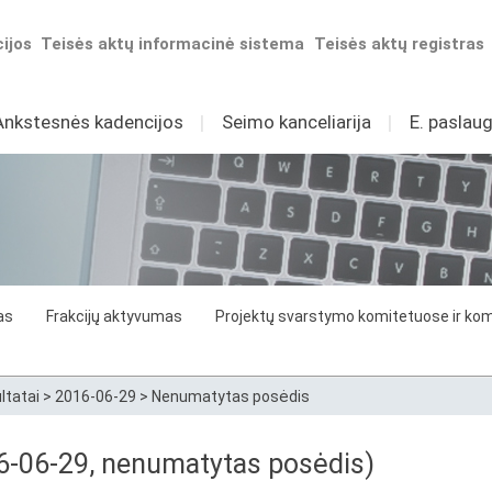
ijos
Teisės aktų informacinė sistema
Teisės aktų registras
Ankstesnės kadencijos
I
Seimo kanceliarija
I
E. paslaug
as
Frakcijų aktyvumas
Projektų svarstymo komitetuose ir komi
ltatai
>
2016-06-29
>
Nenumatytas posėdis
016-06-29, nenumatytas posėdis)