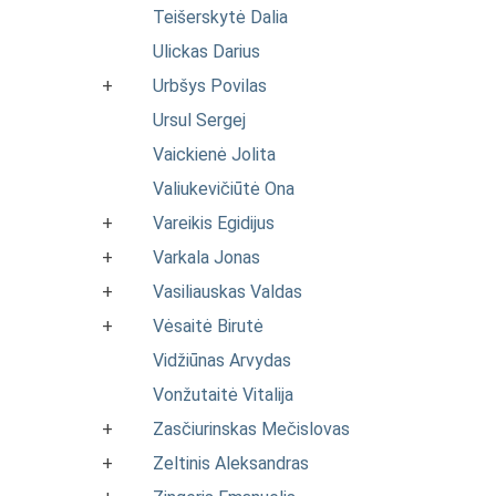
Teišerskytė Dalia
Ulickas Darius
+
Urbšys Povilas
Ursul Sergej
Vaickienė Jolita
Valiukevičiūtė Ona
+
Vareikis Egidijus
+
Varkala Jonas
+
Vasiliauskas Valdas
+
Vėsaitė Birutė
Vidžiūnas Arvydas
Vonžutaitė Vitalija
+
Zasčiurinskas Mečislovas
+
Zeltinis Aleksandras