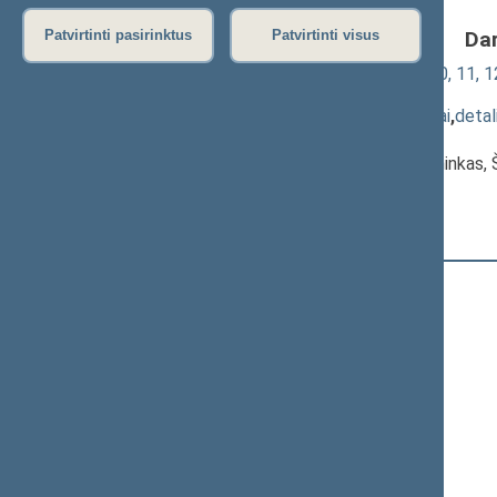
Da
Patvirtinti pasirinktus
Patvirtinti visus
Švietimo įstatymo Nr. I-1489 7, 8, 9, 10, 11
(Nr. XIIP-4285(3))
; priėmimas
(
dokumento tekstas
,
susiję dokumentai
,
detal
Pranešėjas(-ai):
Raimundas Paliukas
, Komiteto pirmininkas,
Seimas
Registracijos laikas:
16:42:58
Registruota Seimo narių:
80
iš
140
Ačas Remigijus
+
Adomėnas Mantas
Aleknaitė Abramikienė Vilija
Anušauskas Arvydas
+
Ažubalis Audronius
+
Balsys Linas
+
Baltraitienė Virginija