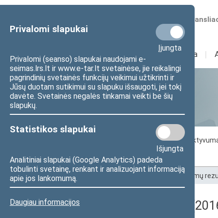
Numatomos transliac
Privalomi slapukai
Įjungta
Sudėtis
I
Veikla
I
Privalomi (seanso) slapukai naudojami e-
seimas.lrs.lt ir www.e-tar.lt svetainėse, jie reikalingi
pagrindinių svetainės funkcijų veikimui užtikrinti ir
Jūsų duotam sutikimui su slapuku išsaugoti, jei tokį
Statistika
davėte. Svetainės negalės tinkamai veikti be šių
slapukų.
Statistikos slapukai
Seimo darbo statistika
Seimo narių aktyvum
Išjungta
Seimo narių balsavimų rezultatai
Analitiniai slapukai (Google Analytics) padeda
tobulinti svetainę, renkant ir analizuojant informaciją
Pradžia
>
Statistika
>
Seimo narių balsavimų rezu
apie jos lankomumą.
Daugiau informacijos
Registracijos rezultatai (2