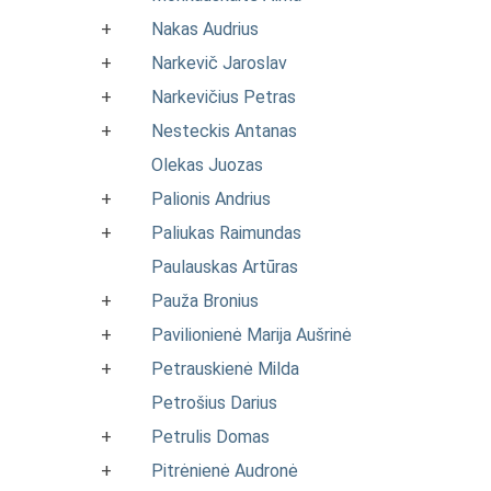
+
Nakas Audrius
+
Narkevič Jaroslav
+
Narkevičius Petras
+
Nesteckis Antanas
Olekas Juozas
+
Palionis Andrius
+
Paliukas Raimundas
Paulauskas Artūras
+
Pauža Bronius
+
Pavilionienė Marija Aušrinė
+
Petrauskienė Milda
Petrošius Darius
+
Petrulis Domas
+
Pitrėnienė Audronė