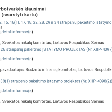
rbotvarkės klausimai
(svarstyti kartu)
, 16, 16(1), 17, 18, 22, 28, 29 ir 34 straipsnių pakeitimo įstatymo
as
i
,
detali informacija
)
ė, Sveikatos reikalų komitetas, Lietuvos Respublikos Seimas
 ir 26 straipsnių pakeitimo ĮSTATYMO PROJEKTAS (Nr. XIIP-4097
i
,
detali informacija
)
 pavaduotojas, Biudžeto ir finansų komitetas, Lietuvos Respubli
38(1) straipsnio pakeitimo įstatymo projektas (Nr. XIIP-4098(2)
i
,
detali informacija
)
ė, Sveikatos reikalų komitetas, Lietuvos Respublikos Seimas