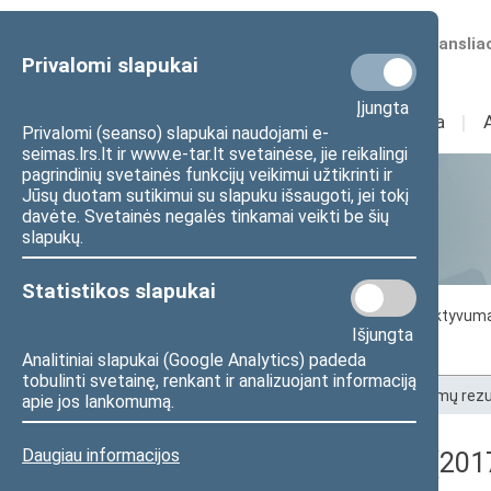
Numatomos transliac
Privalomi slapukai
Įjungta
Sudėtis
I
Veikla
I
Privalomi (seanso) slapukai naudojami e-
seimas.lrs.lt ir www.e-tar.lt svetainėse, jie reikalingi
pagrindinių svetainės funkcijų veikimui užtikrinti ir
Jūsų duotam sutikimui su slapuku išsaugoti, jei tokį
Statistika
davėte. Svetainės negalės tinkamai veikti be šių
slapukų.
Statistikos slapukai
Seimo darbo statistika
Seimo narių aktyvum
Išjungta
Seimo narių balsavimų rezultatai
Analitiniai slapukai (Google Analytics) padeda
tobulinti svetainę, renkant ir analizuojant informaciją
Pradžia
>
Statistika
>
Seimo narių balsavimų rezu
apie jos lankomumą.
Daugiau informacijos
Registracijos rezultatai (201