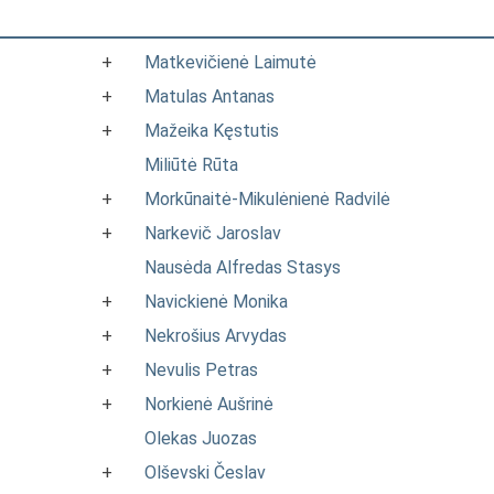
+
Matkevičienė Laimutė
+
Matulas Antanas
+
Mažeika Kęstutis
Miliūtė Rūta
+
Morkūnaitė-Mikulėnienė Radvilė
+
Narkevič Jaroslav
Nausėda Alfredas Stasys
+
Navickienė Monika
+
Nekrošius Arvydas
+
Nevulis Petras
+
Norkienė Aušrinė
Olekas Juozas
+
Olševski Česlav