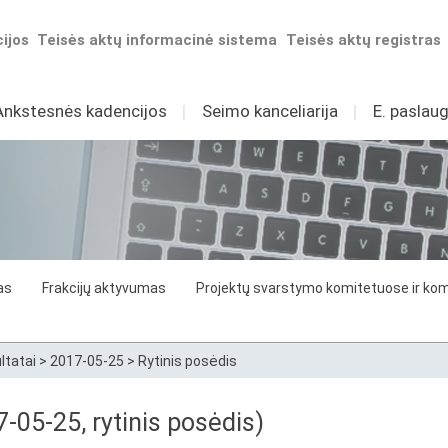
ijos
Teisės aktų informacinė sistema
Teisės aktų registras
Ankstesnės kadencijos
I
Seimo kanceliarija
I
E. paslaug
as
Frakcijų aktyvumas
Projektų svarstymo komitetuose ir komi
ltatai
>
2017-05-25
>
Rytinis posėdis
7-05-25, rytinis posėdis)