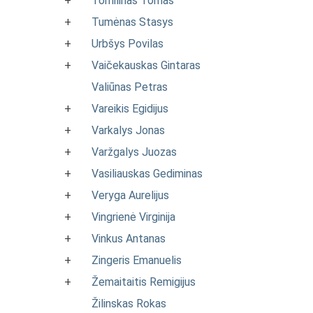
+
Tomilinas Tomas
+
Tumėnas Stasys
+
Urbšys Povilas
+
Vaičekauskas Gintaras
Valiūnas Petras
+
Vareikis Egidijus
+
Varkalys Jonas
+
Varžgalys Juozas
+
Vasiliauskas Gediminas
+
Veryga Aurelijus
+
Vingrienė Virginija
+
Vinkus Antanas
+
Zingeris Emanuelis
+
Žemaitaitis Remigijus
Žilinskas Rokas