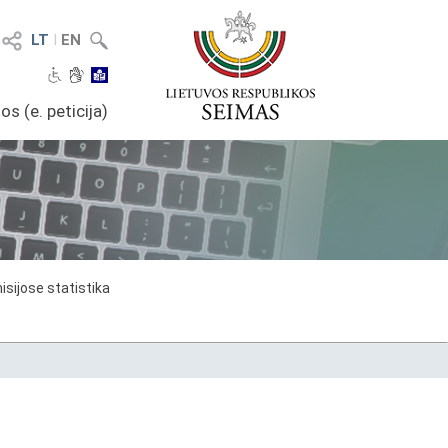
LT
I
EN
os (e. peticija)
sijose statistika