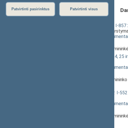
Da
Patvirtinti pasirinktus
Patvirtinti visus
Alkoholio kontrolės įstatymo Nr. I-857 2
projektas (Nr. XIIP-4096(2))
; svarstym
(
dokumento tekstas
,
susiję dokumenta
Pranešėjas(-ai):
Agnė Širinskienė
, Komiteto pirminink
Akcizų įstatymo Nr. IX-569 23, 24, 25
svarstymas
(
dokumento tekstas
,
susiję dokumenta
Pranešėjas(-ai):
Andrius Palionis
, Komiteto pirmininko
Seimas
Sveikatos sistemos įstatymo Nr. I-552 
svarstymas
(
dokumento tekstas
,
susiję dokumenta
Pranešėjas(-ai):
Agnė Širinskienė
, Komiteto pirminink
Registracijos laikas:
13:53:54