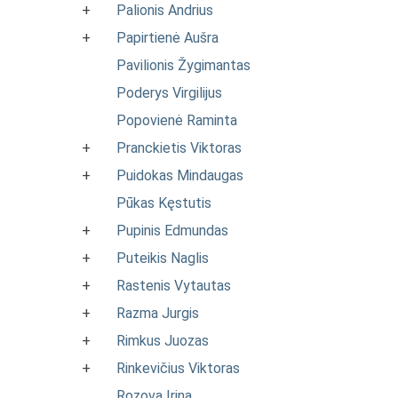
+
Palionis Andrius
+
Papirtienė Aušra
Pavilionis Žygimantas
Poderys Virgilijus
Popovienė Raminta
+
Pranckietis Viktoras
+
Puidokas Mindaugas
Pūkas Kęstutis
+
Pupinis Edmundas
+
Puteikis Naglis
+
Rastenis Vytautas
+
Razma Jurgis
+
Rimkus Juozas
+
Rinkevičius Viktoras
Rozova Irina