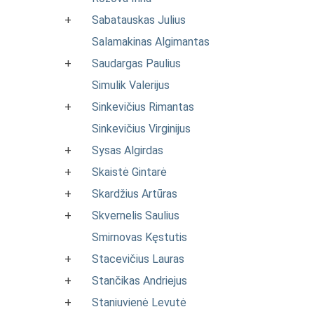
+
Sabatauskas Julius
Salamakinas Algimantas
+
Saudargas Paulius
Simulik Valerijus
+
Sinkevičius Rimantas
Sinkevičius Virginijus
+
Sysas Algirdas
+
Skaistė Gintarė
+
Skardžius Artūras
+
Skvernelis Saulius
Smirnovas Kęstutis
+
Stacevičius Lauras
+
Stančikas Andriejus
+
Staniuvienė Levutė