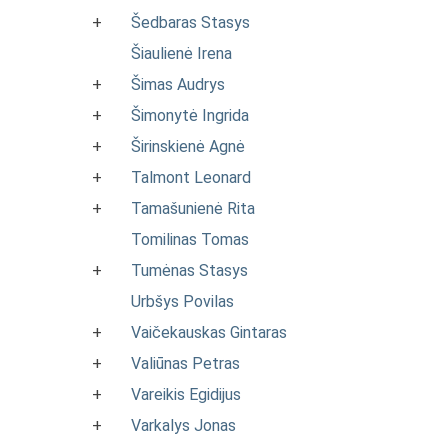
+
Šedbaras Stasys
Šiaulienė Irena
+
Šimas Audrys
+
Šimonytė Ingrida
+
Širinskienė Agnė
+
Talmont Leonard
+
Tamašunienė Rita
Tomilinas Tomas
+
Tumėnas Stasys
Urbšys Povilas
+
Vaičekauskas Gintaras
+
Valiūnas Petras
+
Vareikis Egidijus
+
Varkalys Jonas