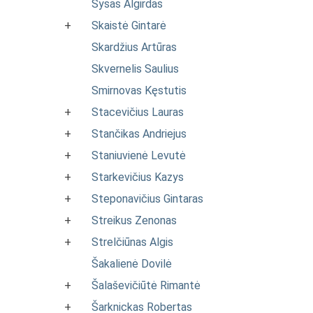
Sysas Algirdas
+
Skaistė Gintarė
Skardžius Artūras
Skvernelis Saulius
Smirnovas Kęstutis
+
Stacevičius Lauras
+
Stančikas Andriejus
+
Staniuvienė Levutė
+
Starkevičius Kazys
+
Steponavičius Gintaras
+
Streikus Zenonas
+
Strelčiūnas Algis
Šakalienė Dovilė
+
Šalaševičiūtė Rimantė
+
Šarknickas Robertas