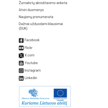
Žurnalistų akreditavimo anketa
Atviri duomenys
Naujienų prenumerata
Dažnai užduodami klausimai
(DUK)
Facebook
Flickr
X.com
Youtube
Instagram
Linkedin