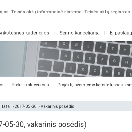
ijos
Teisės aktų informacinė sistema
Teisės aktų registras
Ankstesnės kadencijos
I
Seimo kanceliarija
I
E. paslaug
as
Frakcijų aktyvumas
Projektų svarstymo komitetuose ir komi
ltatai
>
2017-05-30
>
Vakarinis posėdis
7-05-30, vakarinis posėdis)