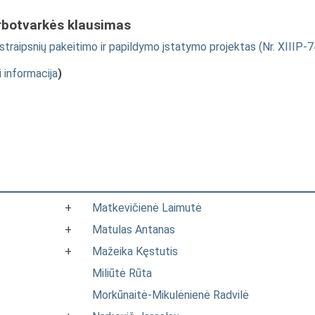
rbotvarkės klausimas
 straipsnių pakeitimo ir papildymo įstatymo projektas (Nr. XIIIP-
i informacija
)
+
Matkevičienė Laimutė
+
Matulas Antanas
+
Mažeika Kęstutis
Miliūtė Rūta
Morkūnaitė-Mikulėnienė Radvilė