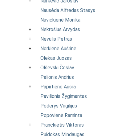
+
Narkevič Jaroslav
Nausėda Alfredas Stasys
Navickienė Monika
+
Nekrošius Arvydas
+
Nevulis Petras
+
Norkienė Aušrinė
Olekas Juozas
+
Olševski Česlav
Palionis Andrius
+
Papirtienė Aušra
Pavilionis Žygimantas
Poderys Virgilijus
Popovienė Raminta
+
Pranckietis Viktoras
Puidokas Mindaugas