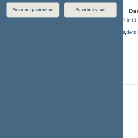
Da
Patvirtinti pasirinktus
Patvirtinti visus
Mokslo ir studijų įstatymo Nr. XI-242 12 ir 13
pateikimas
(
dokumento tekstas
,
susiję dokumentai
,
detal
Pranešėjas(-ai):
Levutė Staniuvienė
,
Eugenijus Jovaiša
,
Arūnas Gumuliauskas
,
Juozas Varžgalys
Registracijos laikas:
15:48:07
Registruota Seimo narių:
85
iš
141
+
Ačienė Vida
+
Adomėnas Mantas
+
Alekna Virgilijus
+
Andrikis Rimas
Anušauskas Arvydas