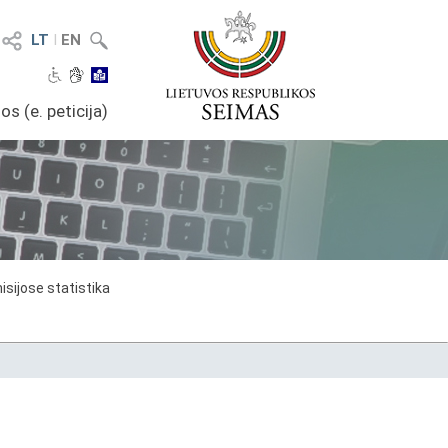
LT
I
EN
os (e. peticija)
sijose statistika