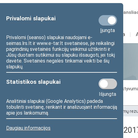
Numatomos transliac
Privalomi slapukai
Įjungta
Sudėtis
I
Veikla
I
Privalomi (seanso) slapukai naudojami e-
seimas.lrs.lt ir www.e-tar.lt svetainėse, jie reikalingi
pagrindinių svetainės funkcijų veikimui užtikrinti ir
Jūsų duotam sutikimui su slapuku išsaugoti, jei tokį
Statistika
davėte. Svetainės negalės tinkamai veikti be šių
slapukų.
Statistikos slapukai
Seimo darbo statistika
Seimo narių aktyvum
Išjungta
Seimo narių balsavimų rezultatai
Analitiniai slapukai (Google Analytics) padeda
tobulinti svetainę, renkant ir analizuojant informaciją
Pradžia
>
Statistika
>
Seimo narių balsavimų rezu
apie jos lankomumą.
Daugiau informacijos
Registracijos rezultatai (201