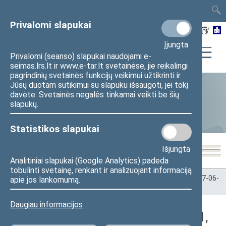
TAIS
TAR
LT
I
EN
Privalomi slapukai
Įjungta
Privalomi (seanso) slapukai naudojami e-
seimas.lrs.lt ir www.e-tar.lt svetainėse, jie reikalingi
pagrindinių svetainės funkcijų veikimui užtikrinti ir
Jūsų duotam sutikimui su slapuku išsaugoti, jei tokį
davėte. Svetainės negalės tinkamai veikti be šių
Statistika
slapukų.
Statistikos slapukai
Išjungta
Analitiniai slapukai (Google Analytics) padeda
tobulinti svetainę, renkant ir analizuojant informaciją
Pradžia
>
Statistika
>
Seimo narių balsavimų rezultatai
>
2017-06-
apie jos lankomumą.
01
>
Rytinis posėdis
Daugiau informacijos
Registracijos rezultatai (2017-06-01,