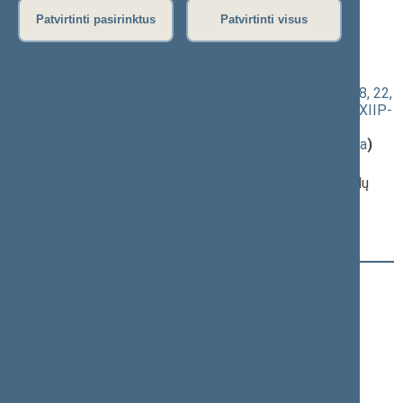
rytinis posėdis)
Patvirtinti pasirinktus
Patvirtinti visus
Darbotvarkės klausimas
Alkoholio kontrolės įstatymo Nr. I-857 2, 16, 16(1), 17, 18, 22,
28, 29 ir 34 straipsnių pakeitimo įstatymo projektas (Nr. XIIP-
4096(3))
; priėmimas
(
dokumento tekstas
,
susiję dokumentai
,
detali informacija
)
Pranešėjas(-ai):
Agnė Širinskienė
, Komiteto pirmininkė, Sveikatos reikalų
komitetas, Lietuvos Respublikos Seimas
Registracijos laikas:
12:36:19
Registruota Seimo narių:
121
iš
141
+
Ačienė Vida
+
Adomėnas Mantas
Alekna Virgilijus
+
Andrikis Rimas
+
Anušauskas Arvydas