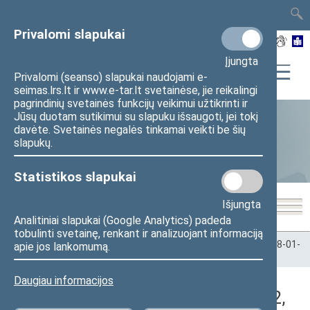
TAIS
TAR
LT
I
EN
Privalomi slapukai
Įjungta
Privalomi (seanso) slapukai naudojami e-
seimas.lrs.lt ir www.e-tar.lt svetainėse, jie reikalingi
pagrindinių svetainės funkcijų veikimui užtikrinti ir
Jūsų duotam sutikimui su slapuku išsaugoti, jei tokį
davėte. Svetainės negalės tinkamai veikti be šių
Statistika
slapukų.
Statistikos slapukai
Išjungta
Analitiniai slapukai (Google Analytics) padeda
tobulinti svetainę, renkant ir analizuojant informaciją
Pradžia
>
Statistika
>
Seimo narių balsavimų rezultatai
>
2018-01-
apie jos lankomumą.
12
>
Vakarinis posėdis
Daugiau informacijos
Registracijos rezultatai (2018-01-12,