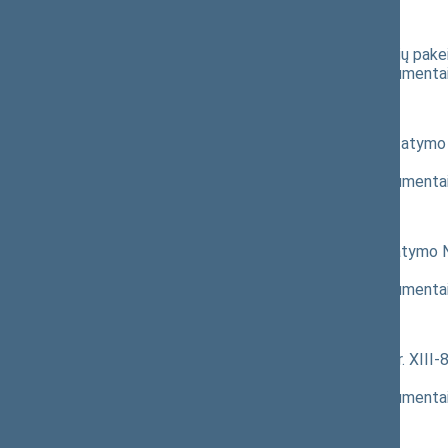
Pranešėjas(-ai):
Agnė Bilotaitė
, Darbo gr.
Darbo kodekso 31 ir 59 straipsnių pake
(
dokumento tekstas
,
susiję dokumenta
Pranešėjas(-ai):
Agnė Bilotaitė
, Darbo gr.
Administracinių bylų teisenos įstatymo 
XIIIP-2825)
; pateikimas
(
dokumento tekstas
,
susiję dokumenta
Pranešėjas(-ai):
Agnė Bilotaitė
, Darbo gr.
Gyventojų pajamų mokesčio įstatymo Nr.
2826)
; pateikimas
(
dokumento tekstas
,
susiję dokumenta
Pranešėjas(-ai):
Agnė Bilotaitė
, Darbo gr.
Pranešėjų apsaugos įstatymo Nr. XIII-80
2953)
; pateikimas
(
dokumento tekstas
,
susiję dokumenta
Pranešėjas(-ai):
Agnė Bilotaitė