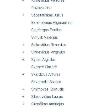
+
Rinkevičius Viktoras
Rozova Irina
+
Sabatauskas Julius
Salamakinas Algimantas
Saudargas Paulius
Simulik Valerijus
+
Sinkevičius Rimantas
+
Sinkevičius Virginijus
+
Sysas Algirdas
Skaistė Gintarė
+
Skardžius Artūras
Skvernelis Saulius
+
Smirnovas Kęstutis
+
Stacevičius Lauras
+
Stančikas Andriejus