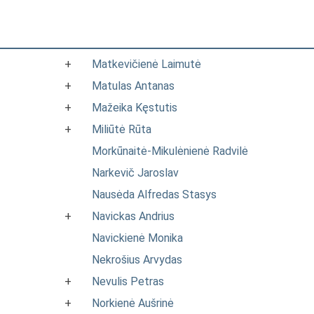
+
Matkevičienė Laimutė
+
Matulas Antanas
+
Mažeika Kęstutis
+
Miliūtė Rūta
Morkūnaitė-Mikulėnienė Radvilė
Narkevič Jaroslav
Nausėda Alfredas Stasys
+
Navickas Andrius
Navickienė Monika
Nekrošius Arvydas
+
Nevulis Petras
+
Norkienė Aušrinė