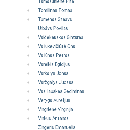
Tamašunienė Rita
+
Tomilinas Tomas
+
Tumėnas Stasys
Urbšys Povilas
+
Vaičekauskas Gintaras
+
Valiukevičiūtė Ona
+
Valiūnas Petras
+
Vareikis Egidijus
+
Varkalys Jonas
+
Varžgalys Juozas
+
Vasiliauskas Gediminas
+
Veryga Aurelijus
+
Vingrienė Virginija
+
Vinkus Antanas
Zingeris Emanuelis