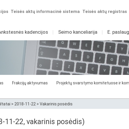
ijos
Teisės aktų informacinė sistema
Teisės aktų registras
Ankstesnės kadencijos
I
Seimo kanceliarija
I
E. paslaug
as
Frakcijų aktyvumas
Projektų svarstymo komitetuose ir komi
ltatai
>
2018-11-22
>
Vakarinis posėdis
8-11-22, vakarinis posėdis)