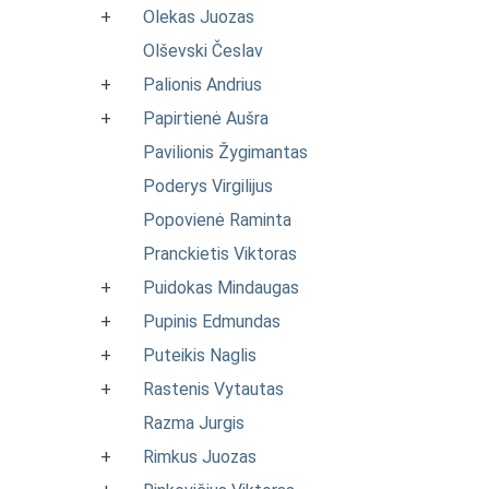
+
Olekas Juozas
Olševski Česlav
+
Palionis Andrius
+
Papirtienė Aušra
Pavilionis Žygimantas
Poderys Virgilijus
Popovienė Raminta
Pranckietis Viktoras
+
Puidokas Mindaugas
+
Pupinis Edmundas
+
Puteikis Naglis
+
Rastenis Vytautas
Razma Jurgis
+
Rimkus Juozas