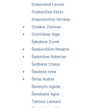
Staniuvienė Levutė
Starkevičius Kazys
Steponavičius Gintaras
+
Streikus Zenonas
+
Strelčiūnas Algis
Šakalienė Dovilė
+
Šalaševičiūtė Rimantė
+
Šarknickas Robertas
Šedbaras Stasys
+
Šiaulienė Irena
+
Šimas Audrys
Šimonytė Ingrida
Širinskienė Agnė
Talmont Leonard