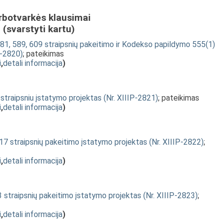
rbotvarkės klausimai
(svarstyti kartu)
81, 589, 609 straipsnių pakeitimo ir Kodekso papildymo 555(1)
P-2820)
; pateikimas
i
,
detali informacija
)
traipsniu įstatymo projektas (Nr. XIIIP-2821)
; pateikimas
i
,
detali informacija
)
7 straipsnių pakeitimo įstatymo projektas (Nr. XIIIP-2822)
;
i
,
detali informacija
)
3 straipsnių pakeitimo įstatymo projektas (Nr. XIIIP-2823)
;
i
,
detali informacija
)