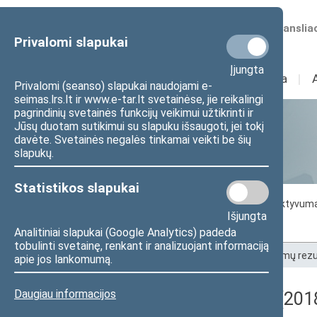
Numatomos transliac
Privalomi slapukai
Įjungta
Sudėtis
I
Veikla
I
Privalomi (seanso) slapukai naudojami e-
seimas.lrs.lt ir www.e-tar.lt svetainėse, jie reikalingi
pagrindinių svetainės funkcijų veikimui užtikrinti ir
Jūsų duotam sutikimui su slapuku išsaugoti, jei tokį
Statistika
davėte. Svetainės negalės tinkamai veikti be šių
slapukų.
Statistikos slapukai
Seimo darbo statistika
Seimo narių aktyvum
Išjungta
Seimo narių balsavimų rezultatai
Analitiniai slapukai (Google Analytics) padeda
tobulinti svetainę, renkant ir analizuojant informaciją
Pradžia
>
Statistika
>
Seimo narių balsavimų rezu
apie jos lankomumą.
Daugiau informacijos
Registracijos rezultatai (201