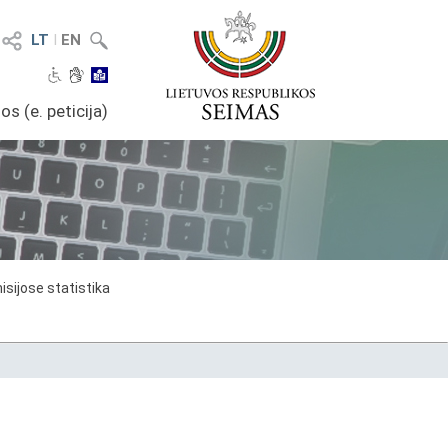
LT
I
EN
os (e. peticija)
sijose statistika