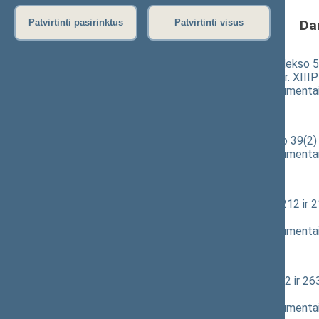
Da
Patvirtinti pasirinktus
Patvirtinti visus
Administracinių nusižengimo kodekso 5
straipsniu įstatymo projektas (Nr. XIII
(
dokumento tekstas
,
susiję dokumenta
Pranešėjas(-ai):
Agnė Bilotaitė
, Darbo gr.
Baudžiamojo kodekso papildymo 39(2) s
(
dokumento tekstas
,
susiję dokumenta
Pranešėjas(-ai):
Agnė Bilotaitė
, Darbo gr.
Baudžiamojo proceso kodekso 212 ir 21
pateikimas
(
dokumento tekstas
,
susiję dokumenta
Pranešėjas(-ai):
Agnė Bilotaitė
, Darbo gr.
Civilinio proceso kodekso 10, 192 ir 26
pateikimas
(
dokumento tekstas
,
susiję dokumenta