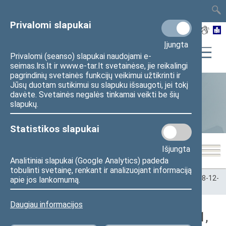
TAIS
TAR
LT
I
EN
Privalomi slapukai
Įjungta
Privalomi (seanso) slapukai naudojami e-
seimas.lrs.lt ir www.e-tar.lt svetainėse, jie reikalingi
pagrindinių svetainės funkcijų veikimui užtikrinti ir
Jūsų duotam sutikimui su slapuku išsaugoti, jei tokį
davėte. Svetainės negalės tinkamai veikti be šių
Statistika
slapukų.
Statistikos slapukai
Išjungta
Analitiniai slapukai (Google Analytics) padeda
tobulinti svetainę, renkant ir analizuojant informaciją
Pradžia
>
Statistika
>
Seimo narių balsavimų rezultatai
>
2018-12-
apie jos lankomumą.
11
>
Rytinis posėdis
Daugiau informacijos
Registracijos rezultatai (2018-12-11,