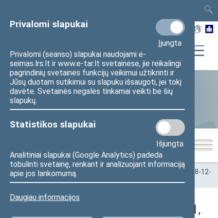
TAIS
TAR
LT
I
EN
Privalomi slapukai
Įjungta
Privalomi (seanso) slapukai naudojami e-
seimas.lrs.lt ir www.e-tar.lt svetainėse, jie reikalingi
pagrindinių svetainės funkcijų veikimui užtikrinti ir
Jūsų duotam sutikimui su slapuku išsaugoti, jei tokį
davėte. Svetainės negalės tinkamai veikti be šių
Statistika
slapukų.
Statistikos slapukai
Išjungta
Analitiniai slapukai (Google Analytics) padeda
tobulinti svetainę, renkant ir analizuojant informaciją
Pradžia
>
Statistika
>
Seimo narių balsavimų rezultatai
>
2018-12-
apie jos lankomumą.
11
>
Rytinis posėdis
Daugiau informacijos
Registracijos rezultatai (2018-12-11,