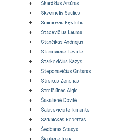
+
Skardžius Artūras
+
Skvernelis Saulius
+
Smirnovas Kęstutis
+
Stacevičius Lauras
+
Stančikas Andriejus
+
Staniuvienė Levutė
+
Starkevičius Kazys
+
Steponavičius Gintaras
+
Streikus Zenonas
+
Strelčiūnas Algis
+
Šakalienė Dovilė
+
Šalaševičiūtė Rimantė
+
Šarknickas Robertas
+
Šedbaras Stasys
+
Šiaulienė Irena