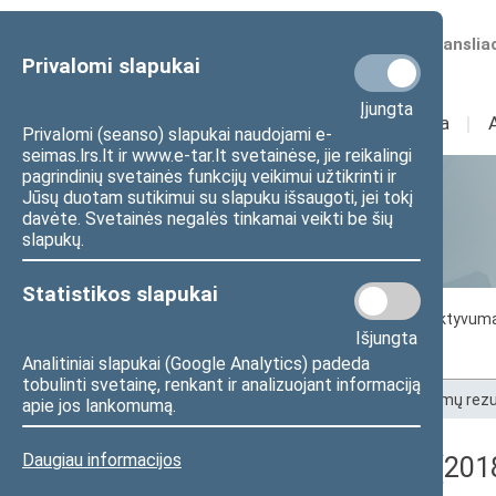
Numatomos transliac
Privalomi slapukai
Įjungta
Sudėtis
I
Veikla
I
Privalomi (seanso) slapukai naudojami e-
seimas.lrs.lt ir www.e-tar.lt svetainėse, jie reikalingi
pagrindinių svetainės funkcijų veikimui užtikrinti ir
Jūsų duotam sutikimui su slapuku išsaugoti, jei tokį
Statistika
davėte. Svetainės negalės tinkamai veikti be šių
slapukų.
Statistikos slapukai
Seimo darbo statistika
Seimo narių aktyvum
Išjungta
Seimo narių balsavimų rezultatai
Analitiniai slapukai (Google Analytics) padeda
tobulinti svetainę, renkant ir analizuojant informaciją
Pradžia
>
Statistika
>
Seimo narių balsavimų rezu
apie jos lankomumą.
Daugiau informacijos
Registracijos rezultatai (201