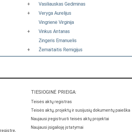
+
Vasiliauskas Gediminas
+
Veryga Aurelijus
Vingrienė Virginija
+
Vinkus Antanas
Zingeris Emanuelis
+
Žemaitaitis Remigijus
TIESIOGINĖ PRIEIGA:
Teisės aktų registras
Teisės aktų, projektų ir susijusių dokumentų paieška
Naujausi įregistruoti teisės aktų projektai
Naujausi įsigalioję įstatymai
registre,