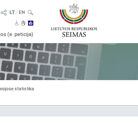
LT
I
EN
os (e. peticija)
sijose statistika