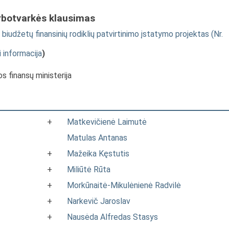
rbotvarkės klausimas
iudžetų finansinių rodiklių patvirtinimo įstatymo projektas (Nr.
i informacija
)
s finansų ministerija
+
Matkevičienė Laimutė
Matulas Antanas
+
Mažeika Kęstutis
+
Miliūtė Rūta
+
Morkūnaitė-Mikulėnienė Radvilė
+
Narkevič Jaroslav
+
Nausėda Alfredas Stasys