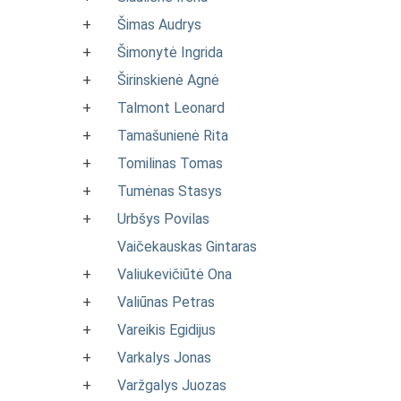
+
Šimas Audrys
+
Šimonytė Ingrida
+
Širinskienė Agnė
+
Talmont Leonard
+
Tamašunienė Rita
+
Tomilinas Tomas
+
Tumėnas Stasys
+
Urbšys Povilas
Vaičekauskas Gintaras
+
Valiukevičiūtė Ona
+
Valiūnas Petras
+
Vareikis Egidijus
+
Varkalys Jonas
+
Varžgalys Juozas