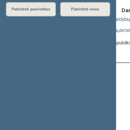
Da
Patvirtinti pasirinktus
Patvirtinti visus
2019 metų valstybės biudžeto ir savivaldybių b
XIIIP-2715(2))
; priėmimas
(
dokumento tekstas
,
susiję dokumentai
,
detal
Pranešėjas(-ai):
Vilius Šapoka
, Ministras, Lietuvos Respubliko
Registracijos laikas:
14:36:56
Registruota Seimo narių:
104
iš
141
+
Ačienė Vida
Adomėnas Mantas
Alekna Virgilijus
+
Andrikis Rimas
+
Anušauskas Arvydas
Armonaitė Aušrinė
Ažubalis Audronius