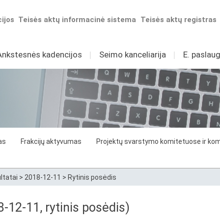
ijos
Teisės aktų informacinė sistema
Teisės aktų registras
Ankstesnės kadencijos
I
Seimo kanceliarija
I
E. paslaug
as
Frakcijų aktyvumas
Projektų svarstymo komitetuose ir komi
ltatai
>
2018-12-11
>
Rytinis posėdis
8-12-11, rytinis posėdis)