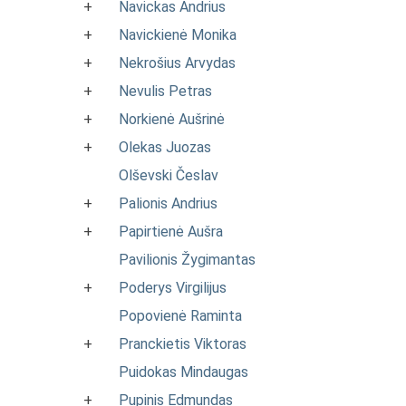
+
Navickas Andrius
+
Navickienė Monika
+
Nekrošius Arvydas
+
Nevulis Petras
+
Norkienė Aušrinė
+
Olekas Juozas
Olševski Česlav
+
Palionis Andrius
+
Papirtienė Aušra
Pavilionis Žygimantas
+
Poderys Virgilijus
Popovienė Raminta
+
Pranckietis Viktoras
Puidokas Mindaugas
+
Pupinis Edmundas