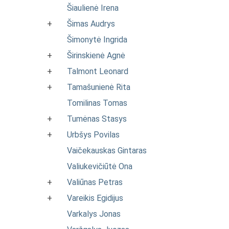
Šiaulienė Irena
+
Šimas Audrys
Šimonytė Ingrida
+
Širinskienė Agnė
+
Talmont Leonard
+
Tamašunienė Rita
Tomilinas Tomas
+
Tumėnas Stasys
+
Urbšys Povilas
Vaičekauskas Gintaras
Valiukevičiūtė Ona
+
Valiūnas Petras
+
Vareikis Egidijus
Varkalys Jonas