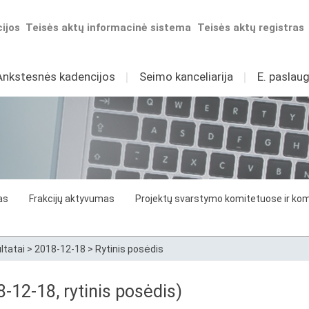
ijos
Teisės aktų informacinė sistema
Teisės aktų registras
Ankstesnės kadencijos
I
Seimo kanceliarija
I
E. paslaug
as
Frakcijų aktyvumas
Projektų svarstymo komitetuose ir komi
ltatai
>
2018-12-18
>
Rytinis posėdis
8-12-18, rytinis posėdis)