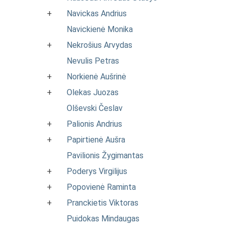
+
Navickas Andrius
Navickienė Monika
+
Nekrošius Arvydas
Nevulis Petras
+
Norkienė Aušrinė
+
Olekas Juozas
Olševski Česlav
+
Palionis Andrius
+
Papirtienė Aušra
Pavilionis Žygimantas
+
Poderys Virgilijus
+
Popovienė Raminta
+
Pranckietis Viktoras
Puidokas Mindaugas