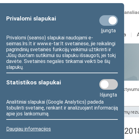
Numatomos transliac
Privalomi slapukai
Įjungta
Sudėtis
I
Veikla
I
Privalomi (seanso) slapukai naudojami e-
seimas.lrs.lt ir www.e-tar.lt svetainėse, jie reikalingi
pagrindinių svetainės funkcijų veikimui užtikrinti ir
Jūsų duotam sutikimui su slapuku išsaugoti, jei tokį
Statistika
davėte. Svetainės negalės tinkamai veikti be šių
slapukų.
Statistikos slapukai
Seimo darbo statistika
Seimo narių aktyvum
Išjungta
Seimo narių balsavimų rezultatai
Analitiniai slapukai (Google Analytics) padeda
tobulinti svetainę, renkant ir analizuojant informaciją
Pradžia
>
Statistika
>
Seimo narių balsavimų rezu
apie jos lankomumą.
Daugiau informacijos
Registracijos rezultatai (201