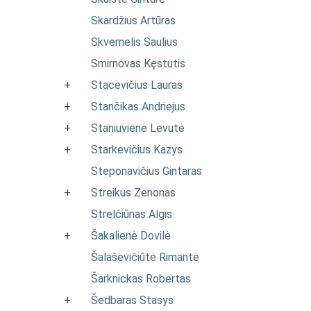
Skardžius Artūras
Skvernelis Saulius
Smirnovas Kęstutis
+
Stacevičius Lauras
+
Stančikas Andriejus
+
Staniuvienė Levutė
+
Starkevičius Kazys
Steponavičius Gintaras
+
Streikus Zenonas
Strelčiūnas Algis
+
Šakalienė Dovilė
Šalaševičiūtė Rimantė
Šarknickas Robertas
+
Šedbaras Stasys