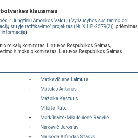
rbotvarkės klausimas
ės ir Jungtinių Amerikos Valstijų Vyriausybės susitarimo dėl
ijų srityje ratifikavimo" projektas (Nr. XIIIP-2579(2))
; priėmimas
i informacija
)
enio reikalų komitetas, Lietuvos Respublikos Seimas,
vietimo ir mokslo komitetas, Lietuvos Respublikos Seimas
+
Matkevičienė Laimutė
+
Matulas Antanas
Mažeika Kęstutis
Miliūtė Rūta
+
Morkūnaitė-Mikulėnienė Radvilė
+
Narkevič Jaroslav
+
Nausėda Alfredas Stasys