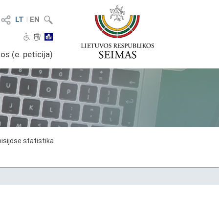
LT
I
EN
os (e. peticija)
sijose statistika