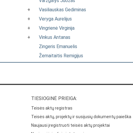
Varžgalys Juozas
+
Vasiliauskas Gediminas
+
Veryga Aurelijus
+
Vingrienė Virginija
+
Vinkus Antanas
Zingeris Emanuelis
Žemaitaitis Remigijus
TIESIOGINĖ PRIEIGA:
Teisės aktų registras
Teisės aktų, projektų ir susijusių dokumentų paieška
Naujausi įregistruoti teisės aktų projektai