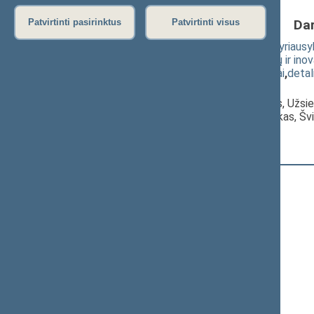
Da
Patvirtinti pasirinktus
Patvirtinti visus
Įstatymo "Dėl Lietuvos Respublikos Vyriausyb
bendradarbiavimo mokslo, technologijų ir inovac
(
dokumento tekstas
,
susiję dokumentai
,
detal
Pranešėjas(-ai):
Mindaugas Puidokas
, Komiteto narys, Užsi
Eugenijus Jovaiša
, Komiteto pirmininkas, Š
Registracijos laikas:
12:17:57
Registruota Seimo narių:
86
iš
141
+
Ačienė Vida
+
Adomėnas Mantas
Alekna Virgilijus
+
Andrikis Rimas
+
Anušauskas Arvydas
+
Armonaitė Aušrinė
Ažubalis Audronius