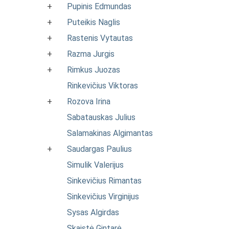
+
Pupinis Edmundas
+
Puteikis Naglis
+
Rastenis Vytautas
+
Razma Jurgis
+
Rimkus Juozas
Rinkevičius Viktoras
+
Rozova Irina
Sabatauskas Julius
Salamakinas Algimantas
+
Saudargas Paulius
Simulik Valerijus
Sinkevičius Rimantas
Sinkevičius Virginijus
Sysas Algirdas
Skaistė Gintarė