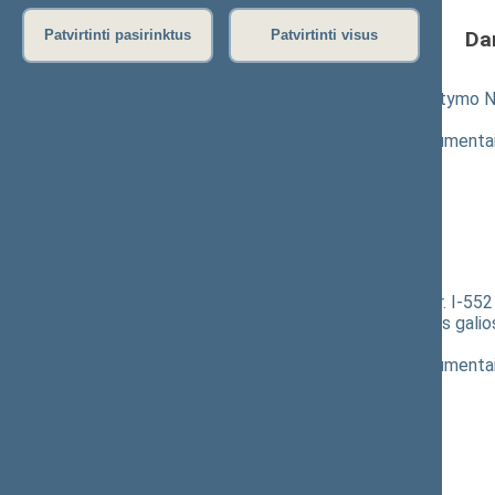
Da
Patvirtinti pasirinktus
Patvirtinti visus
Sveikatos priežiūros įstaigų įstatymo N
pateikimas
(
dokumento tekstas
,
susiję dokumenta
Pranešėjas(-ai):
Aurelijus Veryga
,
Zenonas Streikus
,
Agnė Širinskienė
,
Asta Kubilienė
,
Ramūnas Karbauskis
Sveikatos sistemos įstatymo Nr. I-552 3,
straipsnių pripažinimo netekusiais gali
XIIIP-2894(2))
; pateikimas
(
dokumento tekstas
,
susiję dokumenta
Pranešėjas(-ai):
Asta Kubilienė
,
Zenonas Streikus
,
Ramūnas Karbauskis
,
Agnė Širinskienė
,