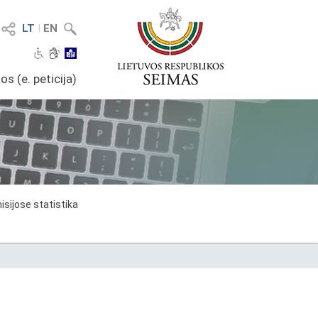
LT
I
EN
os (e. peticija)
sijose statistika