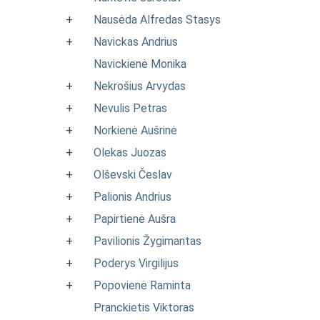
+
Nausėda Alfredas Stasys
+
Navickas Andrius
Navickienė Monika
+
Nekrošius Arvydas
+
Nevulis Petras
+
Norkienė Aušrinė
+
Olekas Juozas
+
Olševski Česlav
+
Palionis Andrius
+
Papirtienė Aušra
+
Pavilionis Žygimantas
+
Poderys Virgilijus
+
Popovienė Raminta
Pranckietis Viktoras