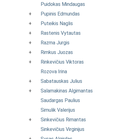
Puidokas Mindaugas
+
Pupinis Edmundas
+
Puteikis Naglis
+
Rastenis Vytautas
+
Razma Jurgis
+
Rimkus Juozas
+
Rinkevičius Viktoras
Rozova Irina
+
Sabatauskas Julius
+
Salamakinas Algimantas
Saudargas Paulius
Simulik Valerijus
+
Sinkevičius Rimantas
Sinkevičius Virginijus
+
Sysas Algirdas