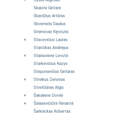
Skaistė Gintarė
Skardžius Artūras
Skvernelis Saulius
Smirnovas Kęstutis
+
Stacevičius Lauras
Stančikas Andriejus
+
Staniuvienė Levutė
Starkevičius Kazys
Steponavičius Gintaras
+
Streikus Zenonas
Strelčiūnas Algis
+
Šakalienė Dovilė
+
Šalaševičiūtė Rimantė
Šarknickas Robertas