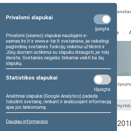
Numatomos transliac
Privalomi slapukai
Įjungta
Sudėtis
I
Veikla
I
Privalomi (seanso) slapukai naudojami e-
seimas.lrs.lt ir www.e-tar.lt svetainėse, jie reikalingi
pagrindinių svetainės funkcijų veikimui užtikrinti ir
Jūsų duotam sutikimui su slapuku išsaugoti, jei tokį
Statistika
davėte. Svetainės negalės tinkamai veikti be šių
slapukų.
Statistikos slapukai
Seimo darbo statistika
Seimo narių aktyvum
Išjungta
Seimo narių balsavimų rezultatai
Analitiniai slapukai (Google Analytics) padeda
tobulinti svetainę, renkant ir analizuojant informaciją
Pradžia
>
Statistika
>
Seimo narių balsavimų rezu
apie jos lankomumą.
Daugiau informacijos
Registracijos rezultatai (201