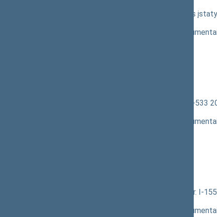
Aurelijus Veryga
Visuomenės sveikatos priežiūros įstaty
2895(2))
; pateikimas
(
dokumento tekstas
,
susiję dokumenta
Pranešėjas(-ai):
Asta Kubilienė
,
Aurelijus Veryga
,
Ramūnas Karbauskis
,
Zenonas Streikus
,
Agnė Širinskienė
Vietos savivaldos įstatymo Nr. I-533 2
pateikimas
(
dokumento tekstas
,
susiję dokumenta
Pranešėjas(-ai):
Agnė Širinskienė
,
Asta Kubilienė
,
Aurelijus Veryga
,
Ramūnas Karbauskis
,
Zenonas Streikus
Medicinos praktikos įstatymo Nr. I-155
pateikimas
(
dokumento tekstas
,
susiję dokumenta