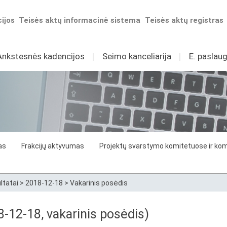
ijos
Teisės aktų informacinė sistema
Teisės aktų registras
Ankstesnės kadencijos
I
Seimo kanceliarija
I
E. paslaug
as
Frakcijų aktyvumas
Projektų svarstymo komitetuose ir komi
ltatai
>
2018-12-18
>
Vakarinis posėdis
8-12-18, vakarinis posėdis)