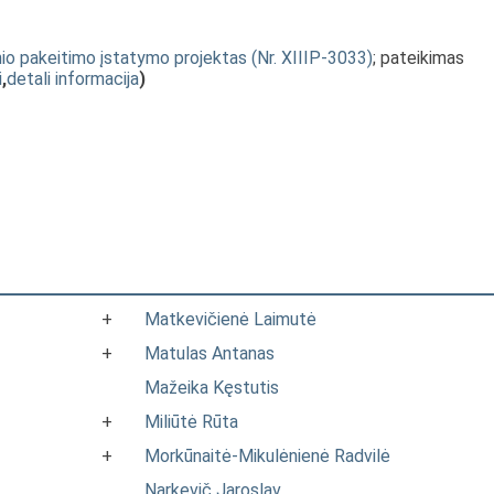
nio pakeitimo įstatymo projektas (Nr. XIIIP-3033)
; pateikimas
i
,
detali informacija
)
+
Matkevičienė Laimutė
+
Matulas Antanas
Mažeika Kęstutis
+
Miliūtė Rūta
+
Morkūnaitė-Mikulėnienė Radvilė
Narkevič Jaroslav