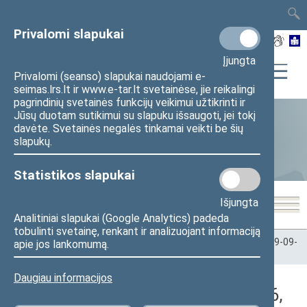
TAIS
TAR
LT
I
EN
Privalomi slapukai
Įjungta
Privalomi (seanso) slapukai naudojami e-
seimas.lrs.lt ir www.e-tar.lt svetainėse, jie reikalingi
pagrindinių svetainės funkcijų veikimui užtikrinti ir
Jūsų duotam sutikimui su slapuku išsaugoti, jei tokį
davėte. Svetainės negalės tinkamai veikti be šių
Statistika
slapukų.
Statistikos slapukai
Išjungta
Analitiniai slapukai (Google Analytics) padeda
tobulinti svetainę, renkant ir analizuojant informaciją
Pradžia
>
Statistika
>
Seimo narių balsavimų rezultatai
>
2019-09-
apie jos lankomumą.
26
>
Vakarinis posėdis
Daugiau informacijos
Registracijos rezultatai (2019-09-26,