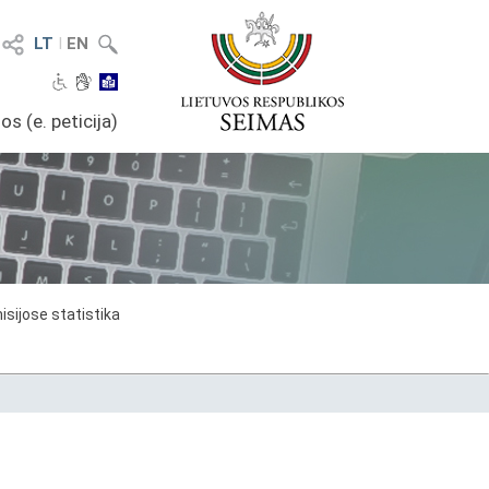
LT
I
EN
os (e. peticija)
sijose statistika