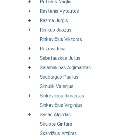
+
Puteikis Naglis
+
Rastenis Vytautas
+
Razma Jurgis
+
Rimkus Juozas
Rinkevičius Viktoras
+
Rozova Irina
+
Sabatauskas Julius
+
Salamakinas Algimantas
+
Saudargas Paulius
Simulik Valerijus
+
Sinkevičius Rimantas
Sinkevičius Virginijus
+
Sysas Algirdas
Skaistė Gintarė
Skardžius Artūras