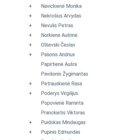
+
Navickienė Monika
+
Nekrošius Arvydas
+
Nevulis Petras
+
Norkienė Aušrinė
+
Olševski Česlav
+
Palionis Andrius
Papirtienė Aušra
Pavilionis Žygimantas
+
Petrauskienė Rasa
+
Poderys Virgilijus
Popovienė Raminta
Pranckietis Viktoras
+
Puidokas Mindaugas
+
Pupinis Edmundas