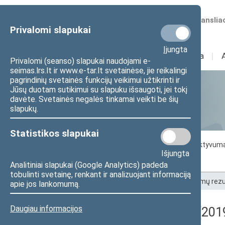
Numatomos transliac
Privalomi slapukai
Įjungta
Sudėtis
I
Veikla
I
Privalomi (seanso) slapukai naudojami e-
seimas.lrs.lt ir www.e-tar.lt svetainėse, jie reikalingi
pagrindinių svetainės funkcijų veikimui užtikrinti ir
Jūsų duotam sutikimui su slapuku išsaugoti, jei tokį
Statistika
davėte. Svetainės negalės tinkamai veikti be šių
slapukų.
Statistikos slapukai
Seimo darbo statistika
Seimo narių aktyvum
Išjungta
Seimo narių balsavimų rezultatai
Analitiniai slapukai (Google Analytics) padeda
tobulinti svetainę, renkant ir analizuojant informaciją
Pradžia
>
Statistika
>
Seimo narių balsavimų rezu
apie jos lankomumą.
Daugiau informacijos
Registracijos rezultatai (201