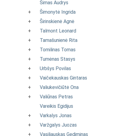
Šimas Audrys
+
Šimonytė Ingrida
+
Širinskienė Agnė
+
Talmont Leonard
+
Tamašunienė Rita
+
Tomilinas Tomas
+
Tumėnas Stasys
+
Urbšys Povilas
+
Vaičekauskas Gintaras
+
Valiukevičiūtė Ona
+
Valiūnas Petras
Vareikis Egidijus
+
Varkalys Jonas
+
Varžgalys Juozas
+
Vasiliauskas Gediminas