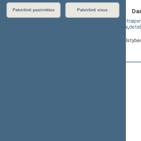
Da
Patvirtinti pasirinktus
Patvirtinti visus
Seimo rinkimų įstatymo Nr. I-2721 89 straipsn
(
dokumento tekstas
,
susiję dokumentai
,
detal
Pranešėjas(-ai):
Vanda Kravčionok
, Komiteto narė, Valstybė
Registracijos laikas:
11:59:26
Registruota Seimo narių:
111
iš
141
+
Ačienė Vida
+
Adomėnas Mantas
+
Alekna Virgilijus
+
Aleknaitė Abramikienė Vilija
+
Andrikis Rimas
+
Anušauskas Arvydas
+
Armonaitė Aušrinė
+
Ažubalis Audronius