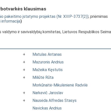
rbotvarkės klausimas
io pakeitimo įstatymo projektas (Nr. XIIIP-3737(2))
; priėmimas
i informacija
)
s valdymo ir savivaldybių komitetas, Lietuvos Respublikos Seim
+
Matulas Antanas
+
Mazuronis Andrius
+
Mažeika Kęstutis
+
Miliūtė Rūta
Morkūnaitė-Mikulėnienė Radvilė
+
Narkevič Jaroslav
+
Nausėda Alfredas Stasys
Navickas Andrius