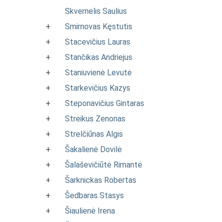
Skvernelis Saulius
+
Smirnovas Kęstutis
+
Stacevičius Lauras
+
Stančikas Andriejus
+
Staniuvienė Levutė
+
Starkevičius Kazys
+
Steponavičius Gintaras
+
Streikus Zenonas
+
Strelčiūnas Algis
+
Šakalienė Dovilė
+
Šalaševičiūtė Rimantė
+
Šarknickas Robertas
+
Šedbaras Stasys
+
Šiaulienė Irena