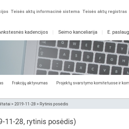
ijos
Teisės aktų informacinė sistema
Teisės aktų registras
Ankstesnės kadencijos
I
Seimo kanceliarija
I
E. paslaug
as
Frakcijų aktyvumas
Projektų svarstymo komitetuose ir komi
ltatai
>
2019-11-28
>
Rytinis posėdis
9-11-28, rytinis posėdis)