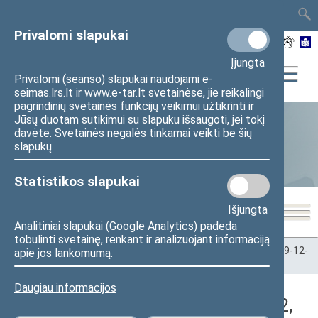
TAIS
TAR
LT
I
EN
Privalomi slapukai
Įjungta
Privalomi (seanso) slapukai naudojami e-
seimas.lrs.lt ir www.e-tar.lt svetainėse, jie reikalingi
pagrindinių svetainės funkcijų veikimui užtikrinti ir
Jūsų duotam sutikimui su slapuku išsaugoti, jei tokį
davėte. Svetainės negalės tinkamai veikti be šių
Statistika
slapukų.
Statistikos slapukai
Išjungta
Analitiniai slapukai (Google Analytics) padeda
tobulinti svetainę, renkant ir analizuojant informaciją
Pradžia
>
Statistika
>
Seimo narių balsavimų rezultatai
>
2019-12-
apie jos lankomumą.
12
>
Vakarinis posėdis
Daugiau informacijos
Registracijos rezultatai (2019-12-12,