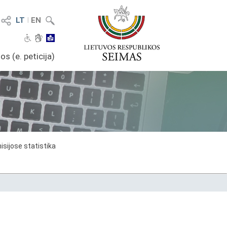
LT
I
EN
os (e. peticija)
sijose statistika