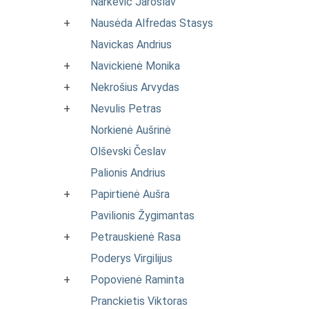
Narkevič Jaroslav
+
Nausėda Alfredas Stasys
Navickas Andrius
+
Navickienė Monika
+
Nekrošius Arvydas
+
Nevulis Petras
Norkienė Aušrinė
Olševski Česlav
Palionis Andrius
+
Papirtienė Aušra
Pavilionis Žygimantas
+
Petrauskienė Rasa
Poderys Virgilijus
+
Popovienė Raminta
Pranckietis Viktoras