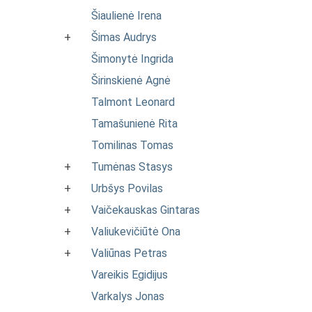
Šiaulienė Irena
+
Šimas Audrys
Šimonytė Ingrida
Širinskienė Agnė
Talmont Leonard
Tamašunienė Rita
Tomilinas Tomas
+
Tumėnas Stasys
+
Urbšys Povilas
+
Vaičekauskas Gintaras
+
Valiukevičiūtė Ona
+
Valiūnas Petras
Vareikis Egidijus
Varkalys Jonas