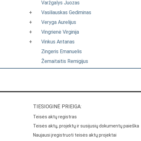
Varžgalys Juozas
+
Vasiliauskas Gediminas
+
Veryga Aurelijus
+
Vingrienė Virginija
+
Vinkus Antanas
Zingeris Emanuelis
Žemaitaitis Remigijus
TIESIOGINĖ PRIEIGA:
Teisės aktų registras
Teisės aktų, projektų ir susijusių dokumentų paieška
Naujausi įregistruoti teisės aktų projektai