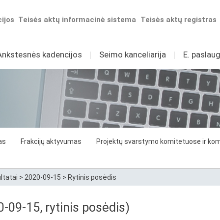
ijos
Teisės aktų informacinė sistema
Teisės aktų registras
Ankstesnės kadencijos
I
Seimo kanceliarija
I
E. paslaug
as
Frakcijų aktyvumas
Projektų svarstymo komitetuose ir komi
ltatai
>
2020-09-15
>
Rytinis posėdis
0-09-15, rytinis posėdis)