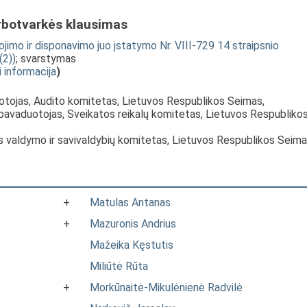
rbotvarkės klausimas
ojimo ir disponavimo juo įstatymo Nr. VIII-729 14 straipsnio
(2))
; svarstymas
i informacija
)
otojas, Audito komitetas, Lietuvos Respublikos Seimas,
 pavaduotojas, Sveikatos reikalų komitetas, Lietuvos Respubliko
s valdymo ir savivaldybių komitetas, Lietuvos Respublikos Seim
+
Matulas Antanas
+
Mazuronis Andrius
Mažeika Kęstutis
Miliūtė Rūta
+
Morkūnaitė-Mikulėnienė Radvilė