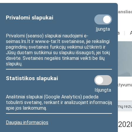
Numatomos transliac
Privalomi slapukai
Įjungta
Sudėtis
I
Veikla
I
Privalomi (seanso) slapukai naudojami e-
seimas.lrs.lt ir www.e-tar.lt svetainėse, jie reikalingi
pagrindinių svetainės funkcijų veikimui užtikrinti ir
Jūsų duotam sutikimui su slapuku išsaugoti, jei tokį
Statistika
davėte. Svetainės negalės tinkamai veikti be šių
slapukų.
Statistikos slapukai
Seimo darbo statistika
Seimo narių aktyvum
Išjungta
Seimo narių balsavimų rezultatai
Analitiniai slapukai (Google Analytics) padeda
tobulinti svetainę, renkant ir analizuojant informaciją
Pradžia
>
Statistika
>
Seimo narių balsavimų rezu
apie jos lankomumą.
Daugiau informacijos
Registracijos rezultatai (202