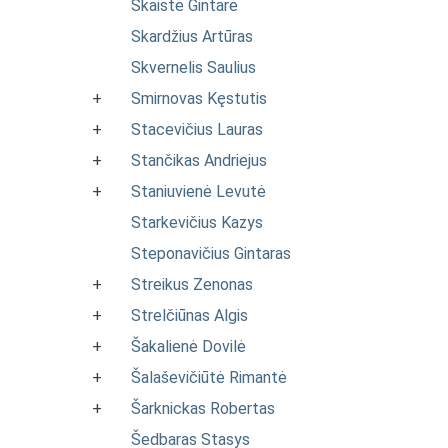
Skaistė Gintarė
Skardžius Artūras
Skvernelis Saulius
+
Smirnovas Kęstutis
+
Stacevičius Lauras
+
Stančikas Andriejus
+
Staniuvienė Levutė
Starkevičius Kazys
Steponavičius Gintaras
+
Streikus Zenonas
+
Strelčiūnas Algis
+
Šakalienė Dovilė
+
Šalaševičiūtė Rimantė
+
Šarknickas Robertas
Šedbaras Stasys