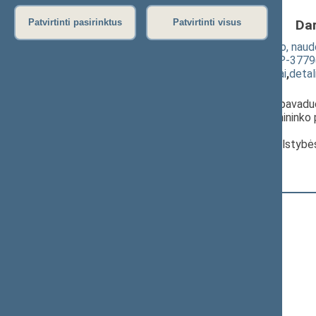
Da
Patvirtinti pasirinktus
Patvirtinti visus
Valstybės ir savivaldybių turto valdymo, naud
pakeitimo įstatymo projektas (Nr. XIIIP-3779
(
dokumento tekstas
,
susiję dokumentai
,
detal
Pranešėjas(-ai):
Naglis Puteikis
, Komiteto pirmininko pavadu
Raimundas Martinėlis
, Komiteto pirmininko
Seimas,
Vanda Kravčionok
, Komiteto narė, Valstybė
Registracijos laikas:
12:20:16
Registruota Seimo narių:
75
iš
140
+
Ačienė Vida
+
Adomėnas Mantas
Alekna Virgilijus
Aleknaitė Abramikienė Vilija
+
Andrikis Rimas