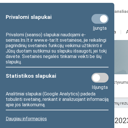
Numatomos transliac
Privalomi slapukai
Įjungta
Sudėtis
I
Veikla
I
Privalomi (seanso) slapukai naudojami e-
seimas.lrs.lt ir www.e-tar.lt svetainėse, jie reikalingi
pagrindinių svetainės funkcijų veikimui užtikrinti ir
Jūsų duotam sutikimui su slapuku išsaugoti, jei tokį
Statistika
davėte. Svetainės negalės tinkamai veikti be šių
slapukų.
Statistikos slapukai
Seimo darbo statistika
Seimo narių aktyvum
Išjungta
Seimo narių balsavimų rezultatai
Analitiniai slapukai (Google Analytics) padeda
tobulinti svetainę, renkant ir analizuojant informaciją
Pradžia
>
Statistika
>
Seimo narių balsavimų rezu
apie jos lankomumą.
Daugiau informacijos
Registracijos rezultatai (202