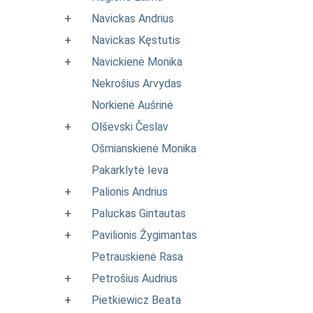
+
Navickas Andrius
+
Navickas Kęstutis
+
Navickienė Monika
Nekrošius Arvydas
Norkienė Aušrinė
+
Olševski Česlav
Ošmianskienė Monika
Pakarklytė Ieva
+
Palionis Andrius
+
Paluckas Gintautas
+
Pavilionis Žygimantas
Petrauskienė Rasa
+
Petrošius Audrius
+
Pietkiewicz Beata