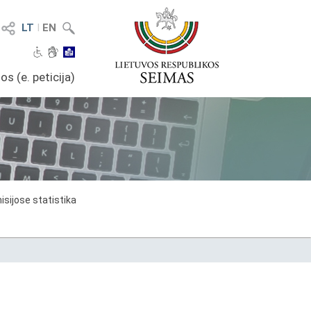
LT
I
EN
os (e. peticija)
sijose statistika