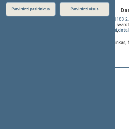
Da
Patvirtinti pasirinktus
Patvirtinti visus
Vadovybės apsaugos įstatymo Nr. IX-1183 2, 1
įstatymo projektas (Nr. XIVP-2322(2))
; svar
(
dokumento tekstas
,
susiję dokumentai
,
detal
Pranešėjas(-ai):
Laurynas Kasčiūnas
, Komiteto pirmininkas,
Seimas
Registracijos laikas:
12:35:00
Registruota Seimo narių:
105
iš
141
+
Adomaitis Kasparas
+
Alekna Virgilijus
Aleknaitė Abramikienė Vilija
+
Anušauskas Arvydas
Armonaitė Aušrinė
+
Asanavičiūtė Dalia
Ažubalis Audronius