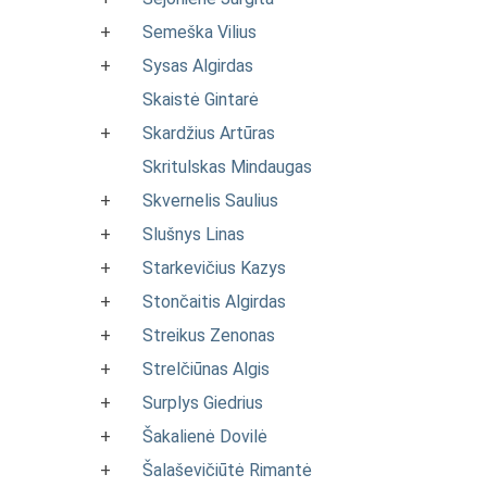
+
Semeška Vilius
+
Sysas Algirdas
Skaistė Gintarė
+
Skardžius Artūras
Skritulskas Mindaugas
+
Skvernelis Saulius
+
Slušnys Linas
+
Starkevičius Kazys
+
Stončaitis Algirdas
+
Streikus Zenonas
+
Strelčiūnas Algis
+
Surplys Giedrius
+
Šakalienė Dovilė
+
Šalaševičiūtė Rimantė