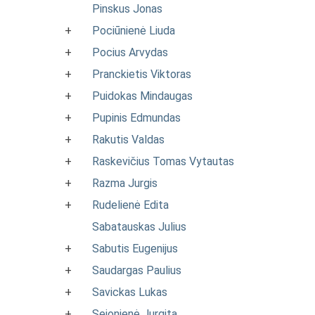
Pinskus Jonas
+
Pociūnienė Liuda
+
Pocius Arvydas
+
Pranckietis Viktoras
+
Puidokas Mindaugas
+
Pupinis Edmundas
+
Rakutis Valdas
+
Raskevičius Tomas Vytautas
+
Razma Jurgis
+
Rudelienė Edita
Sabatauskas Julius
+
Sabutis Eugenijus
+
Saudargas Paulius
+
Savickas Lukas
+
Sejonienė Jurgita