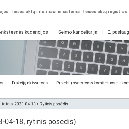
ijos
Teisės aktų informacinė sistema
Teisės aktų registras
Ankstesnės kadencijos
I
Seimo kanceliarija
I
E. paslaug
as
Frakcijų aktyvumas
Projektų svarstymo komitetuose ir komi
ltatai
>
2023-04-18
>
Rytinis posėdis
3-04-18, rytinis posėdis)