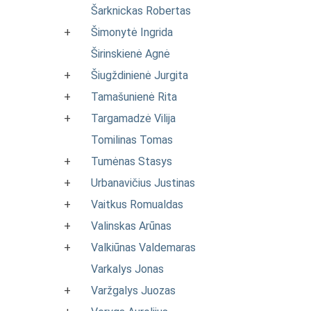
Šarknickas Robertas
+
Šimonytė Ingrida
Širinskienė Agnė
+
Šiugždinienė Jurgita
+
Tamašunienė Rita
+
Targamadzė Vilija
Tomilinas Tomas
+
Tumėnas Stasys
+
Urbanavičius Justinas
+
Vaitkus Romualdas
+
Valinskas Arūnas
+
Valkiūnas Valdemaras
Varkalys Jonas
+
Varžgalys Juozas