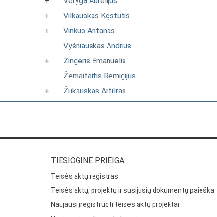
+
Veryga Aurelijus
+
Vilkauskas Kęstutis
+
Vinkus Antanas
Vyšniauskas Andrius
+
Zingeris Emanuelis
Žemaitaitis Remigijus
+
Žukauskas Artūras
TIESIOGINĖ PRIEIGA:
Teisės aktų registras
Teisės aktų, projektų ir susijusių dokumentų paieška
Naujausi įregistruoti teisės aktų projektai