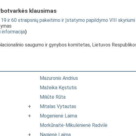
rbotvarkės klausimas
9 ir 60 straipsnių pakeitimo ir Įstatymo papildymo VIII skyriumi
stymas
i informacija
)
 Nacionalinio saugumo ir gynybos komitetas, Lietuvos Respubliko
Mazuronis Andrius
Mažeika Kęstutis
Miliūtė Rūta
+
Mitalas Vytautas
+
Mogenienė Laima
Morkūnaitė-Mikulėnienė Radvilė
+
Nagienė Laima