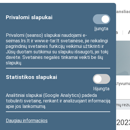
Numatomos transliac
Privalomi slapukai
Įjungta
Sudėtis
I
Veikla
I
Privalomi (seanso) slapukai naudojami e-
seimas.lrs.lt ir www.e-tar.lt svetainėse, jie reikalingi
pagrindinių svetainės funkcijų veikimui užtikrinti ir
Jūsų duotam sutikimui su slapuku išsaugoti, jei tokį
Statistika
davėte. Svetainės negalės tinkamai veikti be šių
slapukų.
Statistikos slapukai
Seimo darbo statistika
Seimo narių aktyvum
Išjungta
Seimo narių balsavimų rezultatai
Analitiniai slapukai (Google Analytics) padeda
tobulinti svetainę, renkant ir analizuojant informaciją
Pradžia
>
Statistika
>
Seimo narių balsavimų rezu
apie jos lankomumą.
Daugiau informacijos
Registracijos rezultatai (202