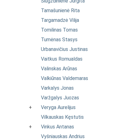
Šiugždinienė Jurgita
Tamašunienė Rita
Targamadzė Vilija
Tomilinas Tomas
Tumėnas Stasys
Urbanavičius Justinas
Vaitkus Romualdas
Valinskas Arūnas
Valkiūnas Valdemaras
Varkalys Jonas
Varžgalys Juozas
+
Veryga Aurelijus
Vilkauskas Kęstutis
+
Vinkus Antanas
Vyšniauskas Andrius