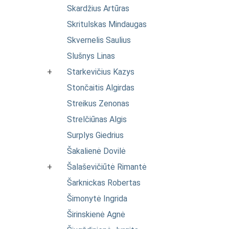
Skardžius Artūras
Skritulskas Mindaugas
Skvernelis Saulius
Slušnys Linas
+
Starkevičius Kazys
Stončaitis Algirdas
Streikus Zenonas
Strelčiūnas Algis
Surplys Giedrius
Šakalienė Dovilė
+
Šalaševičiūtė Rimantė
Šarknickas Robertas
Šimonytė Ingrida
Širinskienė Agnė