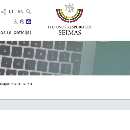
LT
I
EN
os (e. peticija)
sijose statistika