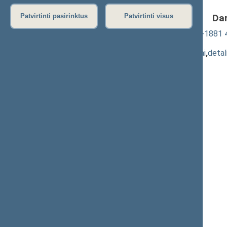
Da
Patvirtinti pasirinktus
Patvirtinti visus
Elektros energetikos įstatymo Nr. VIII-1881 4
pateikimas
(
dokumento tekstas
,
susiję dokumentai
,
detal
Pranešėjas(-ai):
Deividas Labanavičius
,
Gintautas Kindurys
,
Rimantė Šalaševičiūtė
,
Algimantas Dumbrava
,
Antanas Vinkus
,
Asta Kubilienė
,
Aušrinė Norkienė
,
Ligita Girskienė
,
Stasys Tumėnas
,
Aurelijus Veryga
,
Jonas Jarutis
,
Arvydas Nekrošius
,
Dainius Kepenis
,
Eugenijus Jovaiša
,
Valius Ąžuolas
,
Giedrius Surplys
,