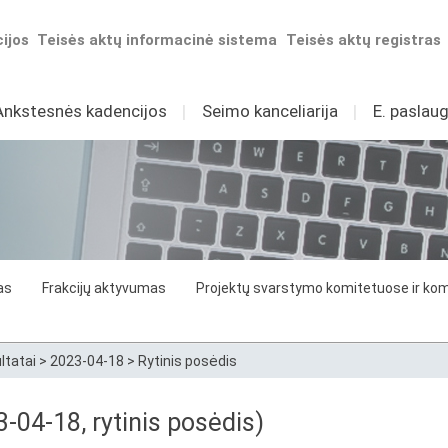
ijos
Teisės aktų informacinė sistema
Teisės aktų registras
Ankstesnės kadencijos
I
Seimo kanceliarija
I
E. paslaug
as
Frakcijų aktyvumas
Projektų svarstymo komitetuose ir komi
ltatai
>
2023-04-18
>
Rytinis posėdis
3-04-18, rytinis posėdis)