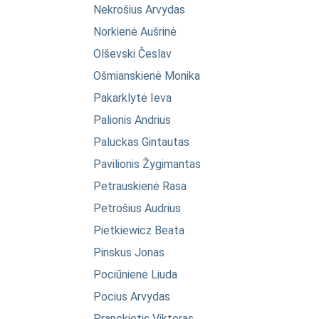
Nekrošius Arvydas
Norkienė Aušrinė
Olševski Česlav
Ošmianskienė Monika
Pakarklytė Ieva
Palionis Andrius
Paluckas Gintautas
Pavilionis Žygimantas
Petrauskienė Rasa
Petrošius Audrius
Pietkiewicz Beata
Pinskus Jonas
Pociūnienė Liuda
Pocius Arvydas
Pranckietis Viktoras