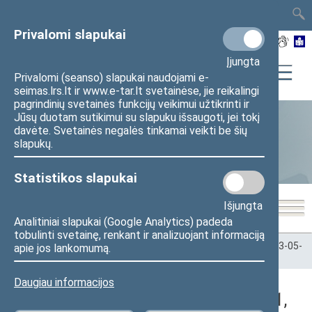
TAIS
TAR
LT
I
EN
Privalomi slapukai
Įjungta
Privalomi (seanso) slapukai naudojami e-
seimas.lrs.lt ir www.e-tar.lt svetainėse, jie reikalingi
pagrindinių svetainės funkcijų veikimui užtikrinti ir
Jūsų duotam sutikimui su slapuku išsaugoti, jei tokį
davėte. Svetainės negalės tinkamai veikti be šių
Statistika
slapukų.
Statistikos slapukai
Išjungta
Analitiniai slapukai (Google Analytics) padeda
tobulinti svetainę, renkant ir analizuojant informaciją
Pradžia
>
Statistika
>
Seimo narių balsavimų rezultatai
>
2023-05-
apie jos lankomumą.
11
>
Vakarinis posėdis
Daugiau informacijos
Registracijos rezultatai (2023-05-11,