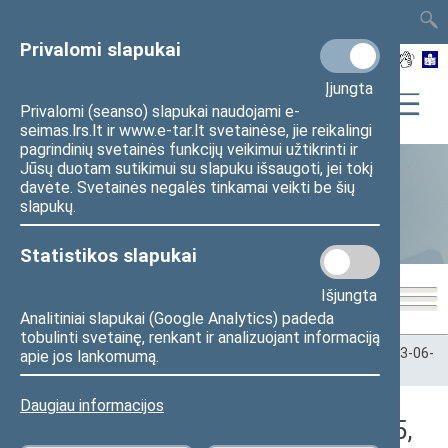
TAIS
TAR
LT
I
EN
Privalomi slapukai
Įjungta
Privalomi (seanso) slapukai naudojami e-
seimas.lrs.lt ir www.e-tar.lt svetainėse, jie reikalingi
pagrindinių svetainės funkcijų veikimui užtikrinti ir
Jūsų duotam sutikimui su slapuku išsaugoti, jei tokį
davėte. Svetainės negalės tinkamai veikti be šių
Statistika
slapukų.
Statistikos slapukai
Išjungta
Analitiniai slapukai (Google Analytics) padeda
tobulinti svetainę, renkant ir analizuojant informaciją
Pradžia
>
Statistika
>
Seimo narių balsavimų rezultatai
>
2023-06-
apie jos lankomumą.
15
>
Vakarinis posėdis
Daugiau informacijos
Registracijos rezultatai (2023-06-15,