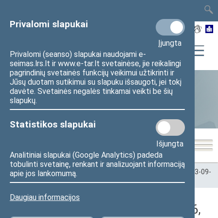
TAIS
TAR
LT
I
EN
Privalomi slapukai
Įjungta
Privalomi (seanso) slapukai naudojami e-
seimas.lrs.lt ir www.e-tar.lt svetainėse, jie reikalingi
pagrindinių svetainės funkcijų veikimui užtikrinti ir
Jūsų duotam sutikimui su slapuku išsaugoti, jei tokį
davėte. Svetainės negalės tinkamai veikti be šių
Statistika
slapukų.
Statistikos slapukai
Išjungta
Analitiniai slapukai (Google Analytics) padeda
tobulinti svetainę, renkant ir analizuojant informaciją
Pradžia
>
Statistika
>
Seimo narių balsavimų rezultatai
>
2023-09-
apie jos lankomumą.
26
>
Rytinis posėdis
Daugiau informacijos
Registracijos rezultatai (2023-09-26,