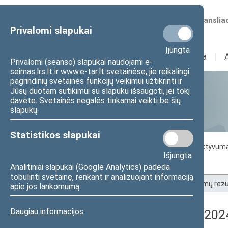
Numatomos transliac
Privalomi slapukai
Įjungta
Sudėtis
I
Veikla
I
Privalomi (seanso) slapukai naudojami e-
seimas.lrs.lt ir www.e-tar.lt svetainėse, jie reikalingi
pagrindinių svetainės funkcijų veikimui užtikrinti ir
Jūsų duotam sutikimui su slapuku išsaugoti, jei tokį
Statistika
davėte. Svetainės negalės tinkamai veikti be šių
slapukų.
Statistikos slapukai
Seimo darbo statistika
Seimo narių aktyvum
Išjungta
Seimo narių balsavimų rezultatai
Analitiniai slapukai (Google Analytics) padeda
tobulinti svetainę, renkant ir analizuojant informaciją
Pradžia
>
Statistika
>
Seimo narių balsavimų rezu
apie jos lankomumą.
Daugiau informacijos
Registracijos rezultatai (202