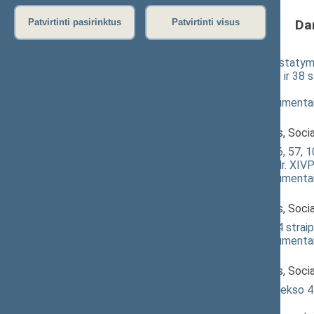
Da
Patvirtinti pasirinktus
Patvirtinti visus
Darbuotojų saugos ir sveikatos įstatymo N
V skyriaus pavadinimo pakeitimo ir 38 s
3640(2))
; svarstymas
(
dokumento tekstas
,
susiję dokumenta
Pranešėjas(-ai):
Algirdas Sysas
, Komiteto narys, Socia
Darbo kodekso 25, 26, 40, 52, 56, 57, 10
pakeitimo įstatymo projektas (Nr. XIV
(
dokumento tekstas
,
susiję dokumenta
Pranešėjas(-ai):
Algirdas Sysas
, Komiteto narys, Socia
Statybos įstatymo Nr. I-1240 14 straip
(
dokumento tekstas
,
susiję dokumenta
Pranešėjas(-ai):
Algirdas Sysas
, Komiteto narys, Socia
Administracinių nusižengimų kodekso 47
3643(2))
; svarstymas