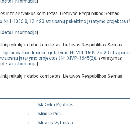
i
,
detali informacija
)
isės ir teisėtvarkos komitetas, Lietuvos Respublikos Seimas
 Nr. I-1336 8, 12 ir 23 straipsnių pakeitimo įstatymo projektas (N
i
,
detali informacija
)
linių reikalų ir darbo komitetas, Lietuvos Respublikos Seimas
ų ligų socialinio draudimo įstatymo Nr. VIII-1509 7 ir 29 straipsnių
traipsniu įstatymo projektas (Nr. XIVP-3645(2))
; svarstymas
i
,
detali informacija
)
linių reikalų ir darbo komitetas, Lietuvos Respublikos Seimas
Mažeika Kęstutis
+
Miliūtė Rūta
+
Mitalas Vytautas