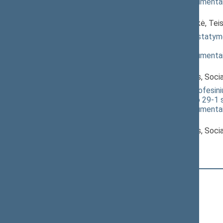
(
dokumento tekstas
,
susiję dokumenta
Pranešėjas(-ai):
Irena Haase
, Komiteto pirmininkė, Te
Valstybinio socialinio draudimo įstatymo
XIVP-3644(2))
; svarstymas
(
dokumento tekstas
,
susiję dokumenta
Pranešėjas(-ai):
Algirdas Sysas
, Komiteto narys, Socia
Nelaimingų atsitikimų darbe ir profesini
pakeitimo ir Įstatymo papildymo 29-1 s
(
dokumento tekstas
,
susiję dokumenta
Pranešėjas(-ai):
Algirdas Sysas
, Komiteto narys, Socia
Registracijos laikas:
10:59:52
Registruota Seimo narių:
110
iš
139
+
Adomaitis Kasparas
+
Alekna Virgilijus
+
Aleknaitė Abramikienė Vilija