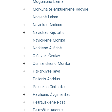
Mogenienė Laima
+
Morkūnaitė-Mikulėnienė Radvilė
Nagienė Laima
+
Navickas Andrius
+
Navickas Kęstutis
Navickienė Monika
+
Norkienė Aušrinė
+
Olševski Česlav
+
Ošmianskienė Monika
+
Pakarklytė Ieva
Palionis Andrius
+
Paluckas Gintautas
+
Pavilionis Žygimantas
+
Petrauskienė Rasa
+
Petrošius Audrius