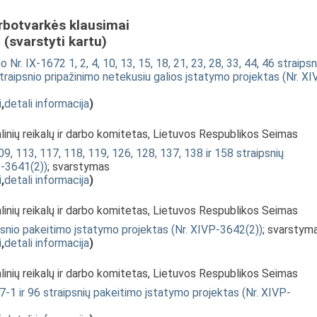
rbotvarkės klausimai
(svarstyti kartu)
r. IX-1672 1, 2, 4, 10, 13, 15, 18, 21, 23, 28, 33, 44, 46 straipsn
traipsnio pripažinimo netekusiu galios įstatymo projektas (Nr. XI
i
,
detali informacija
)
linių reikalų ir darbo komitetas, Lietuvos Respublikos Seimas
9, 113, 117, 118, 119, 126, 128, 137, 138 ir 158 straipsnių
P-3641(2))
; svarstymas
i
,
detali informacija
)
linių reikalų ir darbo komitetas, Lietuvos Respublikos Seimas
snio pakeitimo įstatymo projektas (Nr. XIVP-3642(2))
; svarstym
i
,
detali informacija
)
linių reikalų ir darbo komitetas, Lietuvos Respublikos Seimas
-1 ir 96 straipsnių pakeitimo įstatymo projektas (Nr. XIVP-