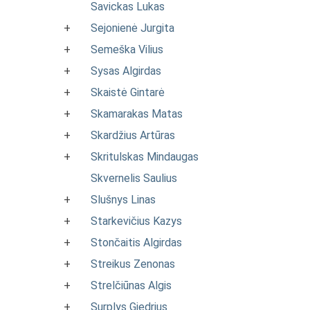
Savickas Lukas
+
Sejonienė Jurgita
+
Semeška Vilius
+
Sysas Algirdas
+
Skaistė Gintarė
+
Skamarakas Matas
+
Skardžius Artūras
+
Skritulskas Mindaugas
Skvernelis Saulius
+
Slušnys Linas
+
Starkevičius Kazys
+
Stončaitis Algirdas
+
Streikus Zenonas
+
Strelčiūnas Algis
+
Surplys Giedrius