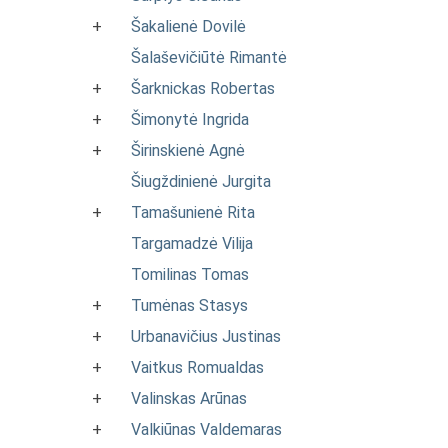
+
Šakalienė Dovilė
Šalaševičiūtė Rimantė
+
Šarknickas Robertas
+
Šimonytė Ingrida
+
Širinskienė Agnė
Šiugždinienė Jurgita
+
Tamašunienė Rita
Targamadzė Vilija
Tomilinas Tomas
+
Tumėnas Stasys
+
Urbanavičius Justinas
+
Vaitkus Romualdas
+
Valinskas Arūnas
+
Valkiūnas Valdemaras