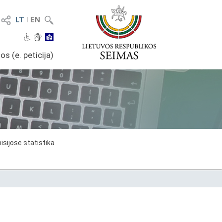
LT
I
EN
os (e. peticija)
sijose statistika