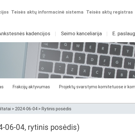
ijos
Teisės aktų informacinė sistema
Teisės aktų registras
Ankstesnės kadencijos
I
Seimo kanceliarija
I
E. paslaug
as
Frakcijų aktyvumas
Projektų svarstymo komitetuose ir komi
ltatai
>
2024-06-04
>
Rytinis posėdis
4-06-04, rytinis posėdis)