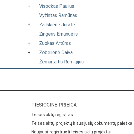
+
Visockas Paulius
Vyžintas Ramūnas
+
Zailskienė Jūratė
Zingeris Emanuelis
+
Zuokas Artūras
+
Žebelienė Daiva
Žemaitaitis Remigijus
TIESIOGINĖ PRIEIGA:
Teisės aktų registras
Teisės aktų, projektų ir susijusių dokumentų paieška
Naujausi įregistruoti teisės aktų projektai