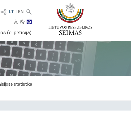
LT
I
EN
os (e. peticija)
sijose statistika