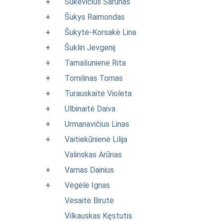
+
Šukevičius Šarūnas
+
Šukys Raimondas
+
Šukytė-Korsakė Lina
+
Šuklin Jevgenij
+
Tamašunienė Rita
+
Tomilinas Tomas
+
Turauskaitė Violeta
+
Ulbinaitė Daiva
+
Urmanavičius Linas
+
Vaitiekūnienė Lilija
Valinskas Arūnas
+
Varnas Dainius
+
Vėgėlė Ignas
Vėsaitė Birutė
Vilkauskas Kęstutis