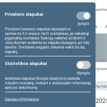
Numatomos transliac
Privalomi slapukai
Įjungta
Sudėtis
I
Veikla
I
Privalomi (seanso) slapukai naudojami e-
seimas.lrs.lt ir www.e-tar.lt svetainėse, jie reikalingi
pagrindinių svetainės funkcijų veikimui užtikrinti ir
Jūsų duotam sutikimui su slapuku išsaugoti, jei tokį
Statistika
davėte. Svetainės negalės tinkamai veikti be šių
slapukų.
Statistikos slapukai
Seimo darbo statistika
Seimo narių aktyvum
Išjungta
Seimo narių balsavimų rezultatai
Analitiniai slapukai (Google Analytics) padeda
tobulinti svetainę, renkant ir analizuojant informaciją
Pradžia
>
Statistika
>
Seimo narių balsavimų rezu
apie jos lankomumą.
Daugiau informacijos
Registracijos rezultatai (202