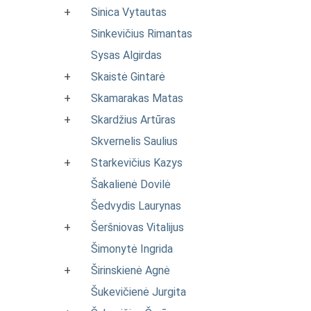
+
Sinica Vytautas
Sinkevičius Rimantas
Sysas Algirdas
+
Skaistė Gintarė
+
Skamarakas Matas
+
Skardžius Artūras
Skvernelis Saulius
+
Starkevičius Kazys
Šakalienė Dovilė
Šedvydis Laurynas
+
Šeršniovas Vitalijus
Šimonytė Ingrida
+
Širinskienė Agnė
Šukevičienė Jurgita