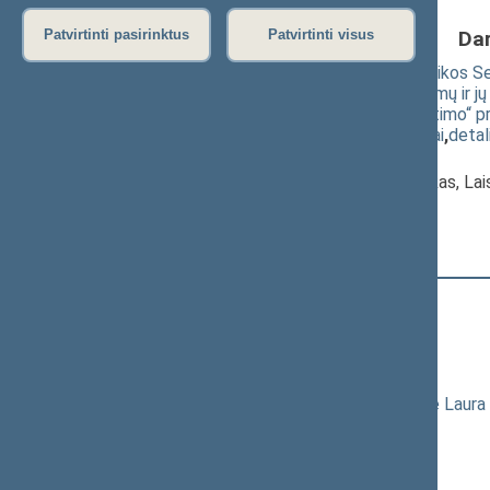
Da
Patvirtinti pasirinktus
Patvirtinti visus
Seimo nutarimo „Dėl Lietuvos Respublikos Sei
atitikties totalitarinių, autoritarinių režimų i
komisijos nuostatų patvirtinimo“ pakeitimo“ p
(
dokumento tekstas
,
susiję dokumentai
,
detal
Pranešėjas(-ai):
Darius Jakavičius
, Komisijos pirmininkas, La
Respublikos Seimas
Registracijos laikas:
16:28:46
Registruota Seimo narių:
84
iš
141
Alekna Virgilijus
+
Aleknavičienė Vaida
Anušauskas Arvydas
+
Asadauskaitė-Zadneprovskienė Laura
+
Asanavičiūtė Dalia
+
Ažubalis Audronius