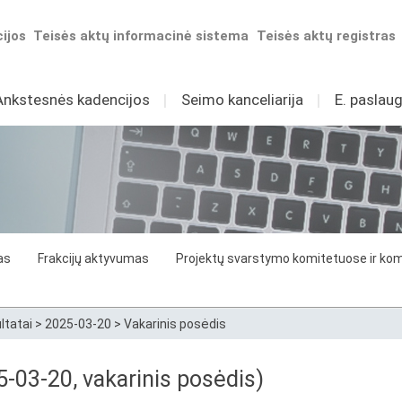
ijos
Teisės aktų informacinė sistema
Teisės aktų registras
Ankstesnės kadencijos
I
Seimo kanceliarija
I
E. paslaug
as
Frakcijų aktyvumas
Projektų svarstymo komitetuose ir komi
ltatai
>
2025-03-20
>
Vakarinis posėdis
5-03-20, vakarinis posėdis)