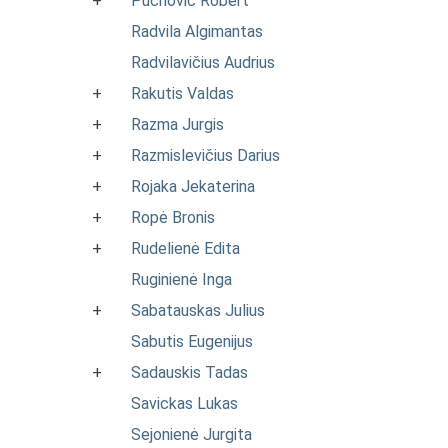
+
Puchovič Robert
Radvila Algimantas
Radvilavičius Audrius
+
Rakutis Valdas
+
Razma Jurgis
+
Razmislevičius Darius
+
Rojaka Jekaterina
+
Ropė Bronis
+
Rudelienė Edita
Ruginienė Inga
+
Sabatauskas Julius
Sabutis Eugenijus
+
Sadauskis Tadas
Savickas Lukas
Sejonienė Jurgita