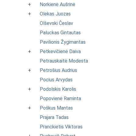
+
Norkienė Aušrinė
+
Olekas Juozas
Olševski Česlav
Paluckas Gintautas
Pavilionis Žygimantas
+
Petkevičienė Daiva
Petrauskaitė Modesta
+
Petrošius Audrius
Pocius Arvydas
+
Podolskis Karolis
Popovienė Raminta
+
Poškus Mantas
Prajara Tadas
Pranckietis Viktoras