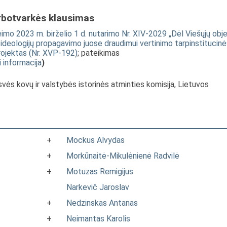
rbotvarkės klausimas
mo 2023 m. birželio 1 d. nutarimo Nr. XIV-2029 „Dėl Viešųjų obj
r jų ideologijų propagavimo juose draudimui vertinimo tarpinstitucin
rojektas (Nr. XVP-192)
; pateikimas
i informacija
)
isvės kovų ir valstybės istorinės atminties komisija, Lietuvos
+
Mockus Alvydas
+
Morkūnaitė-Mikulėnienė Radvilė
+
Motuzas Remigijus
Narkevič Jaroslav
+
Nedzinskas Antanas
+
Neimantas Karolis