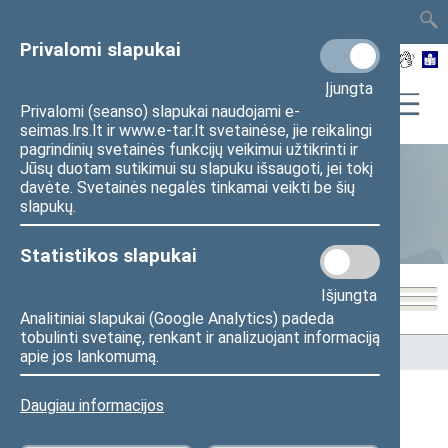
TAIS
TAR
LT
I
EN
Privalomi slapukai
Įjungta
Privalomi (seanso) slapukai naudojami e-
seimas.lrs.lt ir www.e-tar.lt svetainėse, jie reikalingi
pagrindinių svetainės funkcijų veikimui užtikrinti ir
Jūsų duotam sutikimui su slapuku išsaugoti, jei tokį
davėte. Svetainės negalės tinkamai veikti be šių
Statistika
slapukų.
Statistikos slapukai
Išjungta
Analitiniai slapukai (Google Analytics) padeda
tobulinti svetainę, renkant ir analizuojant informaciją
Pradžia
>
Statistika
>
Seimo narių balsavimų rezultatai
apie jos lankomumą.
Daugiau informacijos
Seimo narių balsavimų rezultatai