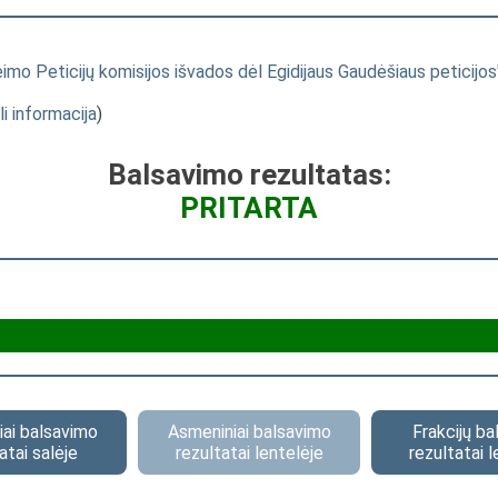
mo Peticijų komisijos išvados dėl Egidijaus Gaudėšiaus peticijos
li informacija
)
Balsavimo rezultatas:
PRITARTA
ai balsavimo
Asmeniniai balsavimo
Frakcijų b
atai salėje
rezultatai lentelėje
rezultatai l