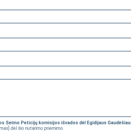
s Seimo Peticijų komisijos išvados dėl Egidijaus Gaudėšiaus
imas
] dėl šio nutarimo priėmimo