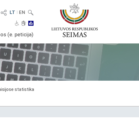
LT
I
EN
os (e. peticija)
sijose statistika