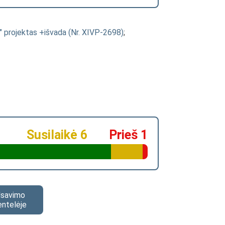
" projektas +išvada (Nr. XIVP-2698)
;
Susilaikė 6
Prieš 1
alsavimo
entelėje