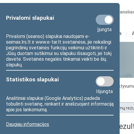
Numatomos transliac
Privalomi slapukai
Įjungta
Sudėtis
I
Veikla
I
Privalomi (seanso) slapukai naudojami e-
seimas.lrs.lt ir www.e-tar.lt svetainėse, jie reikalingi
pagrindinių svetainės funkcijų veikimui užtikrinti ir
Jūsų duotam sutikimui su slapuku išsaugoti, jei tokį
Statistika
davėte. Svetainės negalės tinkamai veikti be šių
slapukų.
Statistikos slapukai
Seimo darbo statistika
Seimo narių aktyvum
Išjungta
Seimo narių balsavimų rezultatai
Analitiniai slapukai (Google Analytics) padeda
tobulinti svetainę, renkant ir analizuojant informaciją
Pradžia
>
Statistika
>
Seimo narių balsavimų rezu
apie jos lankomumą.
Daugiau informacijos
Seimo narių balsavimų rezult