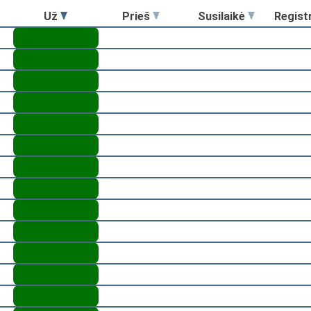
Už
Prieš
Susilaikė
Regist