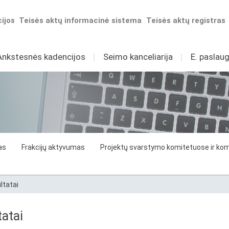
ijos
Teisės aktų informacinė sistema
Teisės aktų registras
Ankstesnės kadencijos
I
Seimo kanceliarija
I
E. paslaug
as
Frakcijų aktyvumas
Projektų svarstymo komitetuose ir komi
ltatai
atai