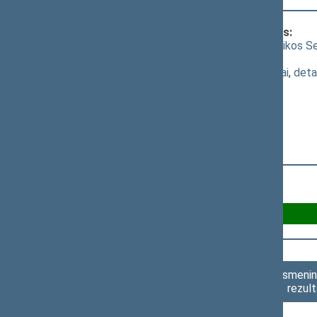
Klausimas, dėl kurio vyko balsavimas:
Seimo nutarimo "Dėl Lietuvos Respublikos Sei
[
priėmimas
]; dėl šio nutarimo priėmimo
(
dokumento tekstas
,
susiję dokumentai
,
deta
Už 99
Asmenini
rezult