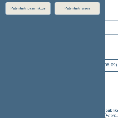
Pasirinkite kadenciją:
Patvirtinti pasirinktus
Patvirtinti visus
2020–2024 metų kadencija
Pasirinkite sesiją:
6 eilinė (2023-03-10 – 2023-07-04)
Pasirinkite posėdį:
Seimo rytinis posėdis Nr. 268 (2023-05-09)
Informacija apie posėdį:
Posėdžio eiga
Posėdžio darbotvarkė
Pasirinkite klausimą:
Seimo nutarimo "Dėl Lietuvos Respubliko
projektas+išvada (Nr. XIVP-2698)
[
Priėm