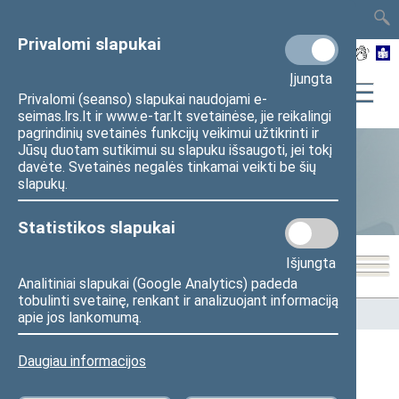
TAIS
TAR
LT
I
EN
Privalomi slapukai
Įjungta
Privalomi (seanso) slapukai naudojami e-
seimas.lrs.lt ir www.e-tar.lt svetainėse, jie reikalingi
pagrindinių svetainės funkcijų veikimui užtikrinti ir
Jūsų duotam sutikimui su slapuku išsaugoti, jei tokį
davėte. Svetainės negalės tinkamai veikti be šių
Statistika
slapukų.
Statistikos slapukai
Išjungta
Analitiniai slapukai (Google Analytics) padeda
tobulinti svetainę, renkant ir analizuojant informaciją
Pradžia
>
Statistika
>
Seimo narių balsavimų rezultatai
apie jos lankomumą.
Daugiau informacijos
Seimo narių balsavimų rezultatai