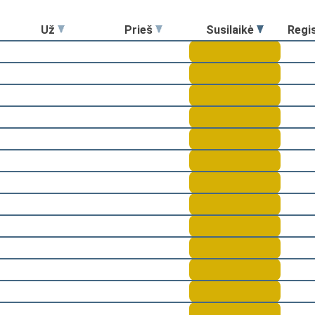
Už
Prieš
Susilaikė
Regi