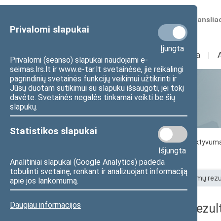
Numatomos transliac
Privalomi slapukai
Įjungta
Sudėtis
I
Veikla
I
Privalomi (seanso) slapukai naudojami e-
seimas.lrs.lt ir www.e-tar.lt svetainėse, jie reikalingi
pagrindinių svetainės funkcijų veikimui užtikrinti ir
Jūsų duotam sutikimui su slapuku išsaugoti, jei tokį
Statistika
davėte. Svetainės negalės tinkamai veikti be šių
slapukų.
Statistikos slapukai
Seimo darbo statistika
Seimo narių aktyvum
Išjungta
Seimo narių balsavimų rezultatai
Analitiniai slapukai (Google Analytics) padeda
tobulinti svetainę, renkant ir analizuojant informaciją
Pradžia
>
Statistika
>
Seimo narių balsavimų rezu
apie jos lankomumą.
Daugiau informacijos
Seimo narių balsavimų rezult