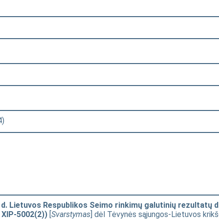
4)
d. Lietuvos Respublikos Seimo rinkimų galutinių rezultatų 
XIP-5002(2))
[
Svarstymas
] dėl Tėvynės sąjungos-Lietuvos krikš