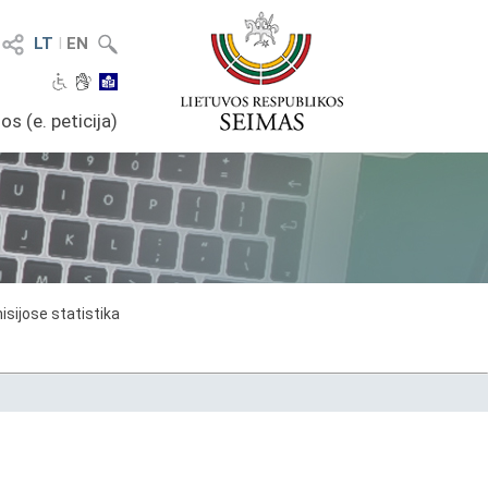
LT
I
EN
os (e. peticija)
sijose statistika