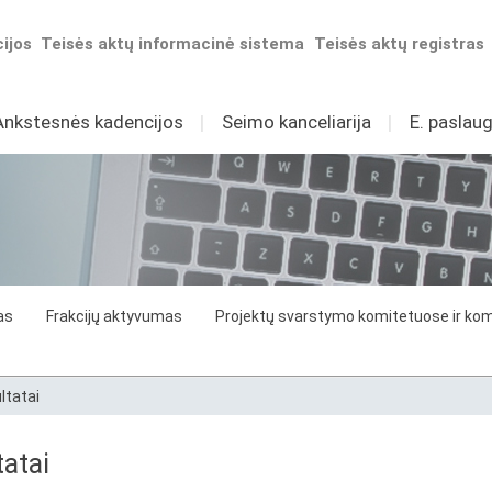
ijos
Teisės aktų informacinė sistema
Teisės aktų registras
Ankstesnės kadencijos
I
Seimo kanceliarija
I
E. paslaug
as
Frakcijų aktyvumas
Projektų svarstymo komitetuose ir komi
ltatai
atai