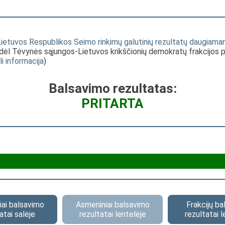
etuvos Respublikos Seimo rinkimų galutinių rezultatų daugiama
; dėl Tėvynės sąjungos-Lietuvos krikščionių demokratų frakcijos p
li informacija
)
Balsavimo rezultatas:
PRITARTA
ai balsavimo
Asmeniniai balsavimo
Frakcijų b
atai salėje
rezultatai lentelėje
rezultatai l