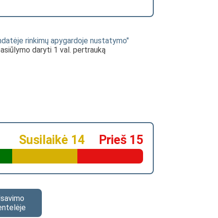
ndatėje rinkimų apygardoje nustatymo"
asiūlymo daryti 1 val. pertrauką
Susilaikė 14
Prieš 15
alsavimo
entelėje