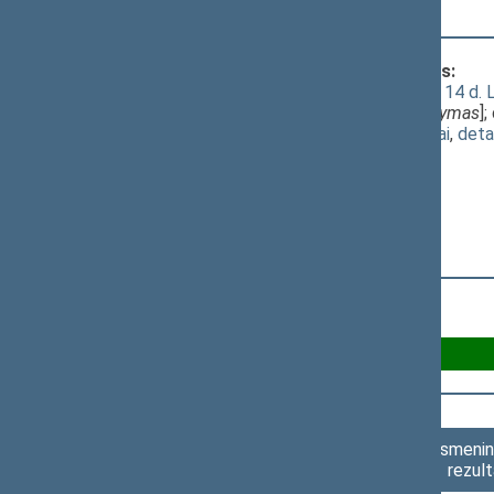
pasiūlymo daryti 1 val. pertrauką
Klausimas, dėl kurio vyko balsavimas:
Seimo NUTARIMO "Dėl 2012 m. spalio 14 d. Li
PROJEKTAS (Nr. XIP-5002(2))
; [
svarstymas
]
(
dokumento tekstas
,
susiję dokumentai
,
deta
Už 84
Asmenini
rezult