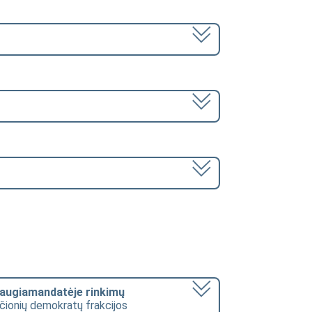
daugiamandatėje rinkimų
čionių demokratų frakcijos