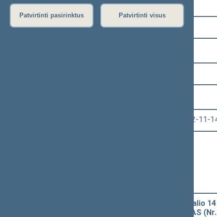
Pasirinkite kadenciją:
Patvirtinti pasirinktus
Patvirtinti visus
2008–2012 metų kadencija
Pasirinkite sesiją:
9 eilinė (2012-09-10 – 2012-11-14)
Pasirinkite posėdį:
Seimo neeilinis posėdis Nr. 489 (2012-11-1
Informacija apie posėdį:
Posėdžio eiga
Posėdžio darbotvarkė
Pasirinkite klausimą:
Seimo NUTARIMO "Dėl 2012 m. spalio 14 
apygardoje nustatymo" PROJEKTAS (Nr. 