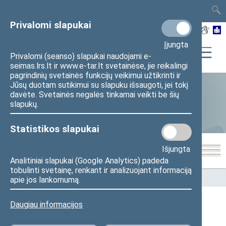
TAIS
TAR
LT
I
EN
Privalomi slapukai
Įjungta
Privalomi (seanso) slapukai naudojami e-
seimas.lrs.lt ir www.e-tar.lt svetainėse, jie reikalingi
pagrindinių svetainės funkcijų veikimui užtikrinti ir
Jūsų duotam sutikimui su slapuku išsaugoti, jei tokį
davėte. Svetainės negalės tinkamai veikti be šių
Statistika
slapukų.
Statistikos slapukai
Išjungta
Analitiniai slapukai (Google Analytics) padeda
tobulinti svetainę, renkant ir analizuojant informaciją
Pradžia
>
Statistika
>
Seimo narių balsavimų rezultatai
apie jos lankomumą.
Daugiau informacijos
Seimo narių balsavimų rezultatai