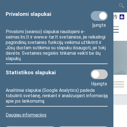
TAIS
TAR
LT
I
EN
Privalomi slapukai
Įjungta
Privalomi (seanso) slapukai naudojami e-
seimas.lrs.lt ir www.e-tar.lt svetainėse, jie reikalingi
pagrindinių svetainės funkcijų veikimui užtikrinti ir
Jūsų duotam sutikimui su slapuku išsaugoti, jei tokį
davėte. Svetainės negalės tinkamai veikti be šių
Statistika
slapukų.
Statistikos slapukai
Išjungta
Analitiniai slapukai (Google Analytics) padeda
tobulinti svetainę, renkant ir analizuojant informaciją
Pradžia
>
Statistika
>
Seimo narių balsavimų rezultatai
apie jos lankomumą.
Daugiau informacijos
Seimo narių balsavimų rezultatai