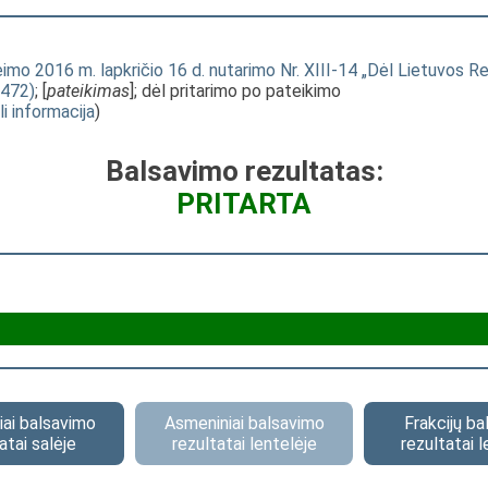
mo 2016 m. lapkričio 16 d. nutarimo Nr. XIII-14 „Dėl Lietuvos 
1472)
; [
pateikimas
]; dėl pritarimo po pateikimo
li informacija
)
Balsavimo rezultatas:
PRITARTA
ai balsavimo
Asmeniniai balsavimo
Frakcijų b
atai salėje
rezultatai lentelėje
rezultatai l