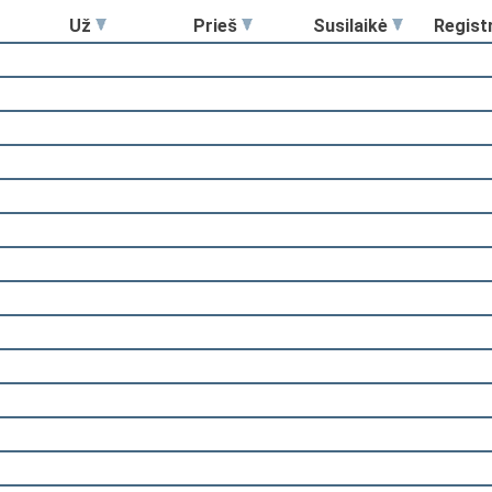
Už
Prieš
Susilaikė
Regist