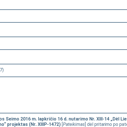
7)
s Seimo 2016 m. lapkričio 16 d. nutarimo Nr. XIII-14 „Dėl L
o“ projektas (Nr. XIIIP-1472)
[
Pateikimas
] dėl pritarimo po pa