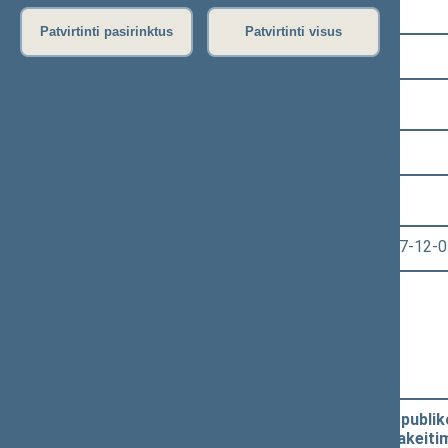
Pasirinkite kadenciją:
Patvirtinti pasirinktus
Patvirtinti visus
2016–2020 metų kadencija
Pasirinkite sesiją:
3 eilinė (2017-09-10 – 2018-01-13)
Pasirinkite posėdį:
Seimo vakarinis posėdis Nr. 129 (2017-12-0
Informacija apie posėdį:
Posėdžio eiga
Posėdžio darbotvarkė
Pasirinkite klausimą:
Seimo nutarimo „Dėl Lietuvos Respubliko
komitetų sudėties patvirtinimo“ pakeitim