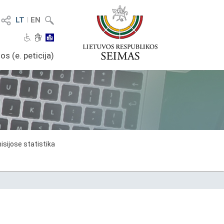
LT
I
EN
os (e. peticija)
sijose statistika