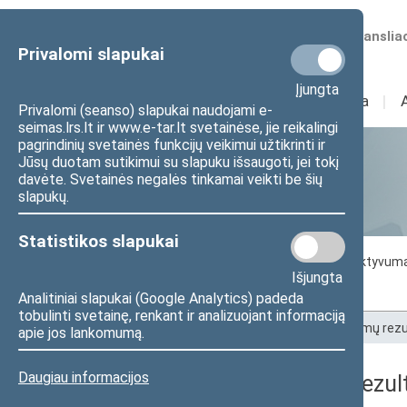
Numatomos transliac
Privalomi slapukai
Įjungta
Sudėtis
I
Veikla
I
Privalomi (seanso) slapukai naudojami e-
seimas.lrs.lt ir www.e-tar.lt svetainėse, jie reikalingi
pagrindinių svetainės funkcijų veikimui užtikrinti ir
Jūsų duotam sutikimui su slapuku išsaugoti, jei tokį
Statistika
davėte. Svetainės negalės tinkamai veikti be šių
slapukų.
Statistikos slapukai
Seimo darbo statistika
Seimo narių aktyvum
Išjungta
Seimo narių balsavimų rezultatai
Analitiniai slapukai (Google Analytics) padeda
tobulinti svetainę, renkant ir analizuojant informaciją
Pradžia
>
Statistika
>
Seimo narių balsavimų rezu
apie jos lankomumą.
Daugiau informacijos
Seimo narių balsavimų rezult