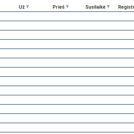
Už
Prieš
Susilaikė
Regist