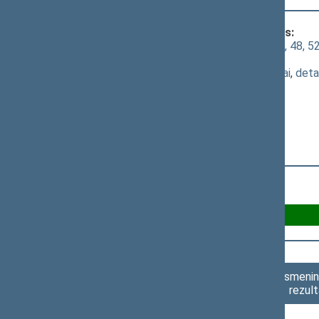
Klausimas, dėl kurio vyko balsavimas:
Mokslo ir studijų įstatymo Nr. XI-242 4, 48, 52
įstatymo priėmimo
(
dokumento tekstas
,
susiję dokumentai
,
deta
Už 95
Asmenini
rezult