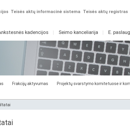
ijos
Teisės aktų informacinė sistema
Teisės aktų registras
Ankstesnės kadencijos
I
Seimo kanceliarija
I
E. paslaug
as
Frakcijų aktyvumas
Projektų svarstymo komitetuose ir komi
ltatai
atai