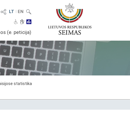
LT
I
EN
os (e. peticija)
sijose statistika