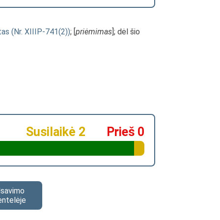
tas (Nr. XIIIP-741(2))
; [
priėmimas
]; dėl šio
Susilaikė 2
Prieš 0
alsavimo
entelėje