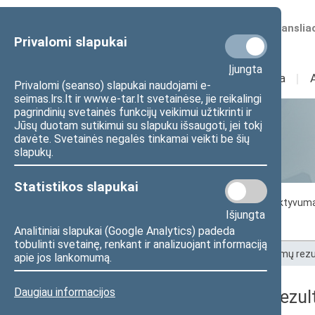
Numatomos transliac
Privalomi slapukai
Įjungta
Sudėtis
I
Veikla
I
Privalomi (seanso) slapukai naudojami e-
seimas.lrs.lt ir www.e-tar.lt svetainėse, jie reikalingi
pagrindinių svetainės funkcijų veikimui užtikrinti ir
Jūsų duotam sutikimui su slapuku išsaugoti, jei tokį
Statistika
davėte. Svetainės negalės tinkamai veikti be šių
slapukų.
Statistikos slapukai
Seimo darbo statistika
Seimo narių aktyvum
Išjungta
Seimo narių balsavimų rezultatai
Analitiniai slapukai (Google Analytics) padeda
tobulinti svetainę, renkant ir analizuojant informaciją
Pradžia
>
Statistika
>
Seimo narių balsavimų rezu
apie jos lankomumą.
Daugiau informacijos
Seimo narių balsavimų rezult