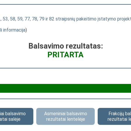
, 53, 58, 59, 77, 78, 79 ir 82 straipsnių pakeitimo įstatymo projek
li informacija
)
Balsavimo rezultatas:
PRITARTA
ai balsavimo
Asmeniniai balsavimo
Frakcijų b
atai salėje
rezultatai lentelėje
rezultatai l