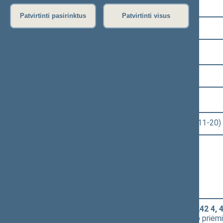
Pasirinkite kadenciją:
Patvirtinti pasirinktus
Patvirtinti visus
2016–2020 metų kadencija
Pasirinkite sesiją:
5 eilinė (2018-09-10 – 2019-02-14)
Pasirinkite posėdį:
Seimo rytinis posėdis Nr. 234 (2018-11-20)
Informacija apie posėdį:
Posėdžio eiga
Posėdžio darbotvarkė
Pasirinkite klausimą:
Mokslo ir studijų įstatymo Nr. XI-242 4, 4
741(2))
[
Priėmimas
] dėl šio įstatymo priė