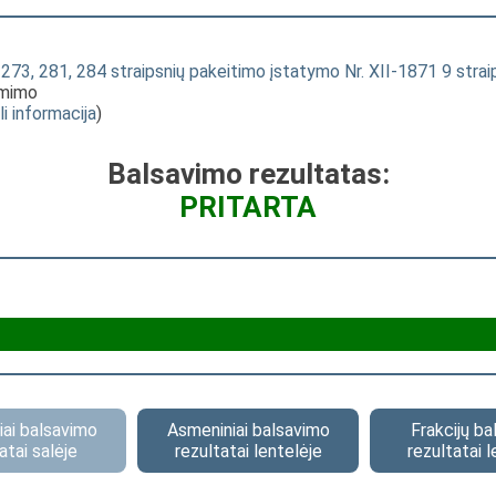
 273, 281, 284 straipsnių pakeitimo įstatymo Nr. XII-1871 9 s
ėmimo
li informacija
)
Balsavimo rezultatas:
PRITARTA
ai balsavimo
Asmeniniai balsavimo
Frakcijų b
atai salėje
rezultatai lentelėje
rezultatai l