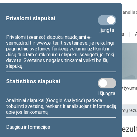
Numatomos transliac
Privalomi slapukai
Įjungta
Sudėtis
I
Veikla
I
Privalomi (seanso) slapukai naudojami e-
seimas.lrs.lt ir www.e-tar.lt svetainėse, jie reikalingi
pagrindinių svetainės funkcijų veikimui užtikrinti ir
Jūsų duotam sutikimui su slapuku išsaugoti, jei tokį
Statistika
davėte. Svetainės negalės tinkamai veikti be šių
slapukų.
Statistikos slapukai
Seimo darbo statistika
Seimo narių aktyvum
Išjungta
Seimo narių balsavimų rezultatai
Analitiniai slapukai (Google Analytics) padeda
tobulinti svetainę, renkant ir analizuojant informaciją
Pradžia
>
Statistika
>
Seimo narių balsavimų rezu
apie jos lankomumą.
Daugiau informacijos
Seimo narių balsavimų rezult