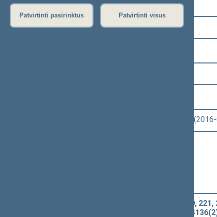
Pasirinkite kadenciją:
Patvirtinti pasirinktus
Patvirtinti visus
2012–2016 metų kadencija
Pasirinkite sesiją:
8 eilinė (2016-03-10 – 2016-06-30)
Pasirinkite posėdį:
Seimo nenumatytas posėdis Nr. 326 (2016
Informacija apie posėdį:
Posėdžio eiga
Posėdžio darbotvarkė
Pasirinkite klausimą:
Baudžiamojo kodekso 47, 176, 220, 221, 2
ĮSTATYMO PROJEKTAS (Nr. XIIP-4136(2