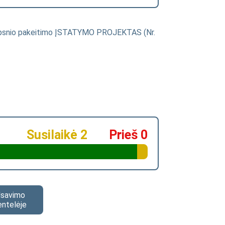
traipsnio pakeitimo ĮSTATYMO PROJEKTAS (Nr.
Susilaikė 2
Prieš 0
alsavimo
entelėje