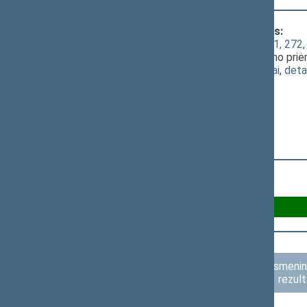
Klausimas, dėl kurio vyko balsavimas:
Baudžiamojo kodekso 47, 176, 220, 221, 272,
XIIP-4136(2))
; [
priėmimas
]; dėl įstatymo pri
(
dokumento tekstas
,
susiję dokumentai
,
deta
Už 84
Asmenini
rezult