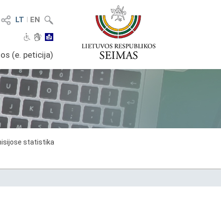
LT
I
EN
os (e. peticija)
sijose statistika