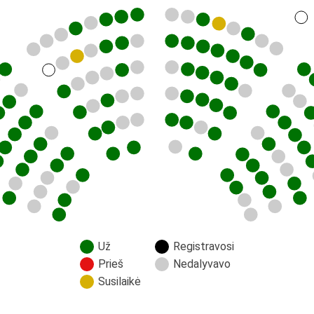
Už
Registravosi
Prieš
Nedalyvavo
Susilaikė