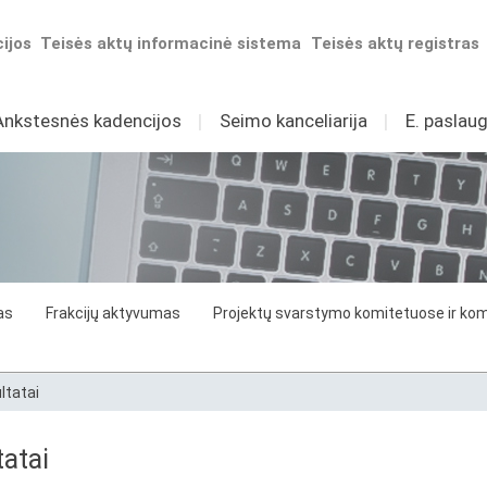
ijos
Teisės aktų informacinė sistema
Teisės aktų registras
Ankstesnės kadencijos
I
Seimo kanceliarija
I
E. paslaug
as
Frakcijų aktyvumas
Projektų svarstymo komitetuose ir komi
ltatai
atai