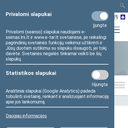
TAIS
TAR
LT
I
EN
Privalomi slapukai
Įjungta
Privalomi (seanso) slapukai naudojami e-
seimas.lrs.lt ir www.e-tar.lt svetainėse, jie reikalingi
pagrindinių svetainės funkcijų veikimui užtikrinti ir
Jūsų duotam sutikimui su slapuku išsaugoti, jei tokį
davėte. Svetainės negalės tinkamai veikti be šių
Statistika
slapukų.
Statistikos slapukai
Išjungta
Analitiniai slapukai (Google Analytics) padeda
tobulinti svetainę, renkant ir analizuojant informaciją
Pradžia
>
Statistika
>
Seimo narių balsavimų rezultatai
apie jos lankomumą.
Daugiau informacijos
Seimo narių balsavimų rezultatai