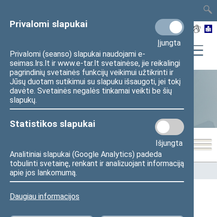
TAIS
TAR
LT
I
EN
Privalomi slapukai
Įjungta
Privalomi (seanso) slapukai naudojami e-
seimas.lrs.lt ir www.e-tar.lt svetainėse, jie reikalingi
pagrindinių svetainės funkcijų veikimui užtikrinti ir
Jūsų duotam sutikimui su slapuku išsaugoti, jei tokį
davėte. Svetainės negalės tinkamai veikti be šių
Statistika
slapukų.
Statistikos slapukai
Išjungta
Analitiniai slapukai (Google Analytics) padeda
tobulinti svetainę, renkant ir analizuojant informaciją
Pradžia
>
Statistika
>
Seimo narių balsavimų rezultatai
apie jos lankomumą.
Daugiau informacijos
Seimo narių balsavimų rezultatai