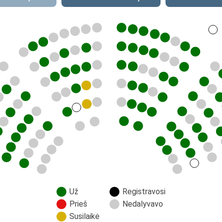
Už
Registravosi
Prieš
Nedalyvavo
Susilaikė