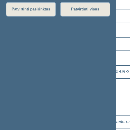
Pasirinkite kadenciją:
Patvirtinti pasirinktus
Patvirtinti visus
2016–2020 metų kadencija
Pasirinkite sesiją:
9 eilinė (2020-09-10 – 2020-11-10)
Pasirinkite posėdį:
Seimo vakarinis posėdis Nr. 440 (2020-09-2
Informacija apie posėdį:
Posėdžio eiga
Posėdžio darbotvarkė
Pasirinkite klausimą:
Klausimų grupė: 2 - 4. 1, 2 - 4. 2
[
Pateikim