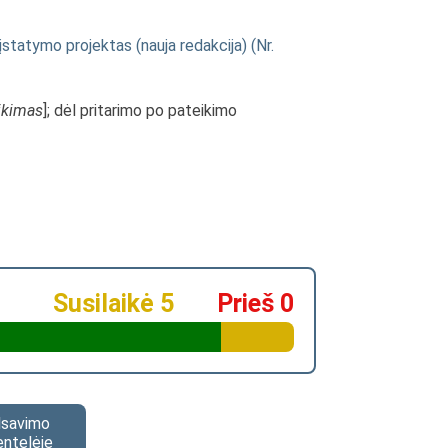
statymo projektas (nauja redakcija) (Nr.
ikimas
]; dėl pritarimo po pateikimo
Susilaikė 5
Prieš 0
alsavimo
entelėje