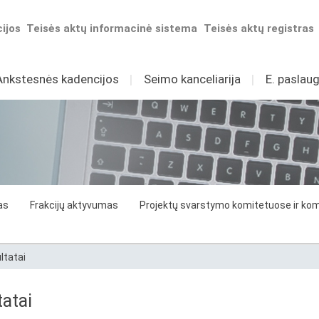
ijos
Teisės aktų informacinė sistema
Teisės aktų registras
Ankstesnės kadencijos
I
Seimo kanceliarija
I
E. paslaug
as
Frakcijų aktyvumas
Projektų svarstymo komitetuose ir komi
ltatai
atai