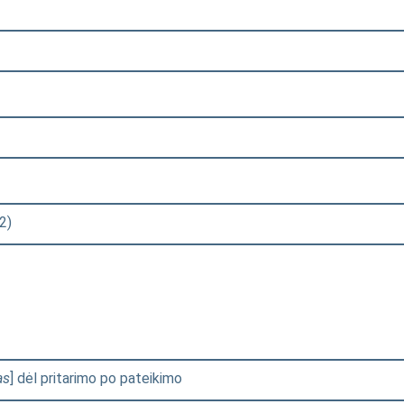
2)
as
] dėl pritarimo po pateikimo