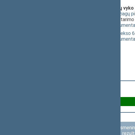
Klausimai (svarstyti kartu), dėl kurių vyko
Narkotinių ir psichotropinių medžiagų p
XIIIP-5163)
; [
pateikimas
]; dėl pritarim
(
dokumento tekstas
,
susiję dokumenta
Administracinių nusižengimų kodekso 65
(
dokumento tekstas
,
susiję dokumenta
Už 69
Asmenini
rezult