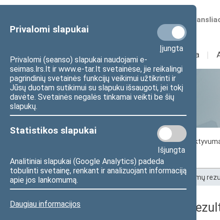
Numatomos transliac
Privalomi slapukai
Įjungta
Sudėtis
I
Veikla
I
Privalomi (seanso) slapukai naudojami e-
seimas.lrs.lt ir www.e-tar.lt svetainėse, jie reikalingi
pagrindinių svetainės funkcijų veikimui užtikrinti ir
Jūsų duotam sutikimui su slapuku išsaugoti, jei tokį
Statistika
davėte. Svetainės negalės tinkamai veikti be šių
slapukų.
Statistikos slapukai
Seimo darbo statistika
Seimo narių aktyvum
Išjungta
Seimo narių balsavimų rezultatai
Analitiniai slapukai (Google Analytics) padeda
tobulinti svetainę, renkant ir analizuojant informaciją
Pradžia
>
Statistika
>
Seimo narių balsavimų rezu
apie jos lankomumą.
Daugiau informacijos
Seimo narių balsavimų rezult