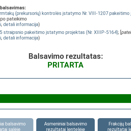
 balsavimas:
irmtakų (prekursorių) kontrolės įstatymo Nr. VIII-1207 pakeitimo į
o po pateikimo
i
,
detali informacija
)
 straipsnio pakeitimo įstatymo projektas (Nr. XIIIP-5164)
; [
pate
i
,
detali informacija
)
Balsavimo rezultatas:
PRITARTA
ai balsavimo
Asmeniniai balsavimo
Frakcijų b
atai salėje
rezultatai lentelėje
rezultatai l