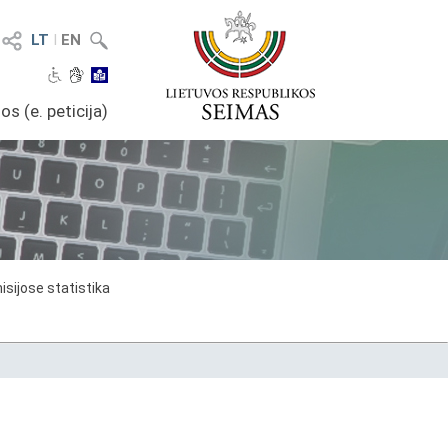
LT
I
EN
os (e. peticija)
sijose statistika