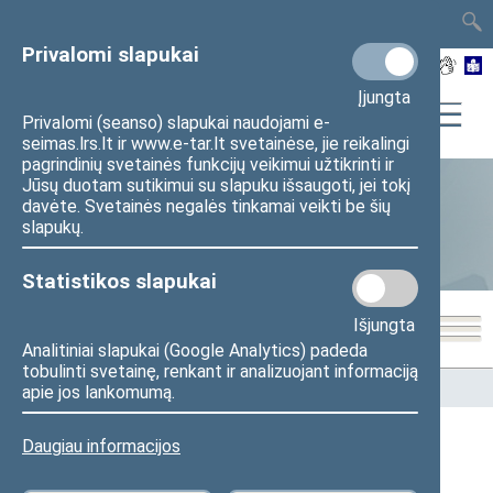
TAIS
TAR
LT
I
EN
Privalomi slapukai
Įjungta
Privalomi (seanso) slapukai naudojami e-
seimas.lrs.lt ir www.e-tar.lt svetainėse, jie reikalingi
pagrindinių svetainės funkcijų veikimui užtikrinti ir
Jūsų duotam sutikimui su slapuku išsaugoti, jei tokį
davėte. Svetainės negalės tinkamai veikti be šių
Statistika
slapukų.
Statistikos slapukai
Išjungta
Analitiniai slapukai (Google Analytics) padeda
tobulinti svetainę, renkant ir analizuojant informaciją
Pradžia
>
Statistika
>
Seimo narių balsavimų rezultatai
apie jos lankomumą.
Daugiau informacijos
Seimo narių balsavimų rezultatai