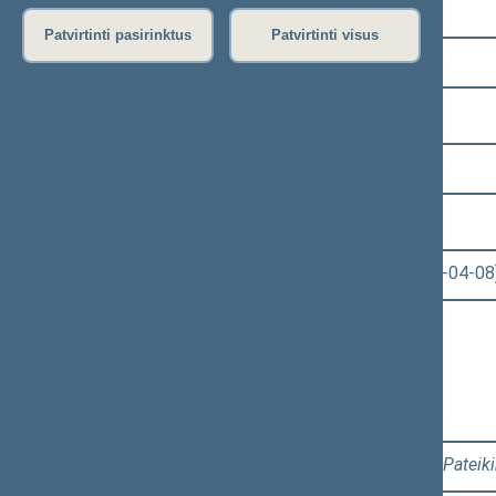
Pasirinkite kadenciją:
Patvirtinti pasirinktus
Patvirtinti visus
2024–2028 metų kadencija
Pasirinkite sesiją:
2 eilinė (2025-03-10 – 2025-06-30)
Pasirinkite posėdį:
Seimo vakarinis posėdis Nr. 31 (2025-04-08
Informacija apie posėdį:
Posėdžio eiga
Posėdžio darbotvarkė
Pasirinkite klausimą:
Klausimų grupė: 2 - 12. 1, 2 - 12. 2
[
Pateik