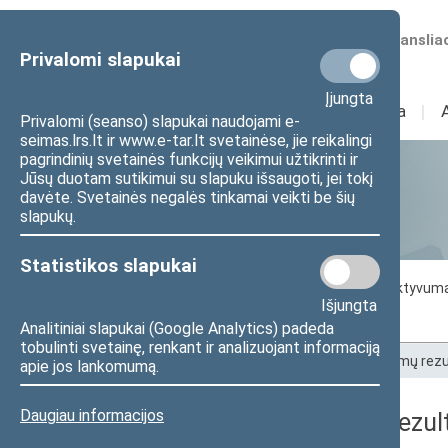
Numatomos transliac
Privalomi slapukai
Įjungta
Sudėtis
I
Veikla
I
Privalomi (seanso) slapukai naudojami e-
seimas.lrs.lt ir www.e-tar.lt svetainėse, jie reikalingi
pagrindinių svetainės funkcijų veikimui užtikrinti ir
Jūsų duotam sutikimui su slapuku išsaugoti, jei tokį
Statistika
davėte. Svetainės negalės tinkamai veikti be šių
slapukų.
Statistikos slapukai
Seimo darbo statistika
Seimo narių aktyvum
Išjungta
Seimo narių balsavimų rezultatai
Analitiniai slapukai (Google Analytics) padeda
tobulinti svetainę, renkant ir analizuojant informaciją
Pradžia
>
Statistika
>
Seimo narių balsavimų rezu
apie jos lankomumą.
Daugiau informacijos
Seimo narių balsavimų rezult