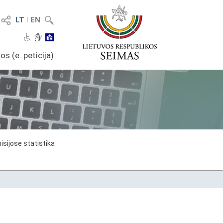
LT
I
EN
os (e. peticija)
sijose statistika