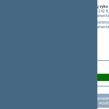
Klausimai (svarstyti kartu), dėl kurių vyko
Mokslo ir studijų įstatymo Nr. XI-242 8
(
dokumento tekstas
,
susiję dokumenta
Darbo kodekso 57 straipsnio pakeitimo
(
dokumento tekstas
,
susiję dokumenta
Už 57
Asmenini
rezult