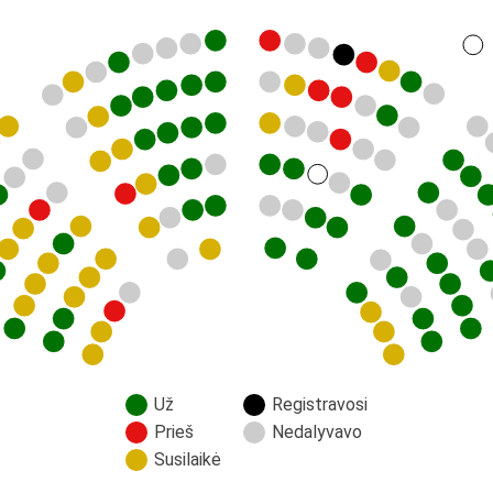
Už
Registravosi
Prieš
Nedalyvavo
Susilaikė