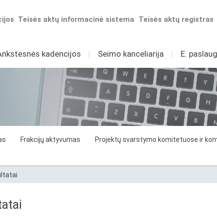
ijos
Teisės aktų informacinė sistema
Teisės aktų registras
Ankstesnės kadencijos
I
Seimo kanceliarija
I
E. paslaug
as
Frakcijų aktyvumas
Projektų svarstymo komitetuose ir komi
ltatai
atai