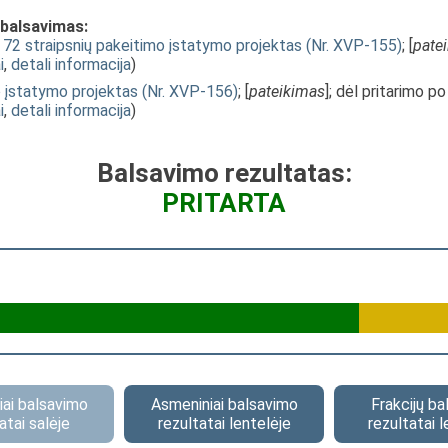
 balsavimas:
, 72 straipsnių pakeitimo įstatymo projektas (Nr. XVP-155)
; [
pate
i
,
detali informacija
)
 įstatymo projektas (Nr. XVP-156)
; [
pateikimas
]; dėl pritarimo p
i
,
detali informacija
)
Balsavimo rezultatas:
PRITARTA
ai balsavimo
Asmeniniai balsavimo
Frakcijų b
atai salėje
rezultatai lentelėje
rezultatai l