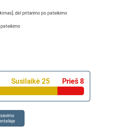
ikimas
]; dėl pritarimo po pateikimo
o pateikimo
Susilaikė 25
Prieš 8
alsavimo
entelėje