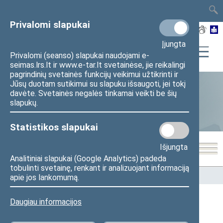
TAIS
TAR
LT
I
EN
Privalomi slapukai
Įjungta
Privalomi (seanso) slapukai naudojami e-
seimas.lrs.lt ir www.e-tar.lt svetainėse, jie reikalingi
pagrindinių svetainės funkcijų veikimui užtikrinti ir
Jūsų duotam sutikimui su slapuku išsaugoti, jei tokį
davėte. Svetainės negalės tinkamai veikti be šių
Statistika
slapukų.
Statistikos slapukai
Išjungta
Analitiniai slapukai (Google Analytics) padeda
tobulinti svetainę, renkant ir analizuojant informaciją
Pradžia
>
Statistika
>
Seimo narių balsavimų rezultatai
apie jos lankomumą.
Daugiau informacijos
Seimo narių balsavimų rezultatai