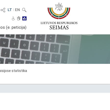
LT
I
EN
os (e. peticija)
sijose statistika