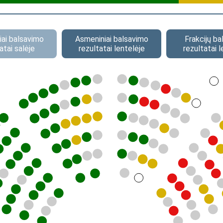
ai balsavimo
Asmeniniai balsavimo
Frakcijų b
atai salėje
rezultatai lentelėje
rezultatai l