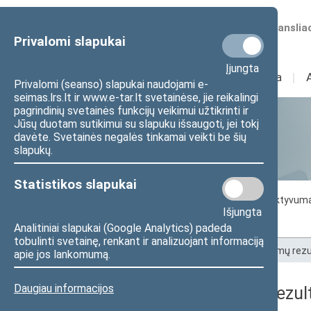
Numatomos transliac
Privalomi slapukai
Įjungta
Sudėtis
I
Veikla
I
Privalomi (seanso) slapukai naudojami e-
seimas.lrs.lt ir www.e-tar.lt svetainėse, jie reikalingi
pagrindinių svetainės funkcijų veikimui užtikrinti ir
Jūsų duotam sutikimui su slapuku išsaugoti, jei tokį
Statistika
davėte. Svetainės negalės tinkamai veikti be šių
slapukų.
Statistikos slapukai
Seimo darbo statistika
Seimo narių aktyvum
Išjungta
Seimo narių balsavimų rezultatai
Analitiniai slapukai (Google Analytics) padeda
tobulinti svetainę, renkant ir analizuojant informaciją
Pradžia
>
Statistika
>
Seimo narių balsavimų rezu
apie jos lankomumą.
Daugiau informacijos
Seimo narių balsavimų rezult