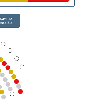
alsavimo
entelėje