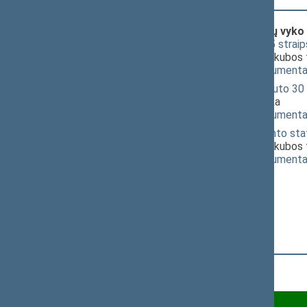
Klausimai (svarstyti kartu), dėl kurių vyko
Valstybės tarnybos įstatymo 25 strai
svarstyti šį projektą ypatingos skubos
(
dokumento tekstas
,
susiję dokumenta
Specialiųjų tyrimų tarnybos statuto 
projektą ypatingos skubos tvarka
(
dokumento tekstas
,
susiję dokumenta
Valstybės saugumo departamento sta
svarstyti šį projektą ypatingos skubos
(
dokumento tekstas
,
susiję dokumenta
Už 57