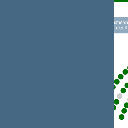
Asmenini
rezult