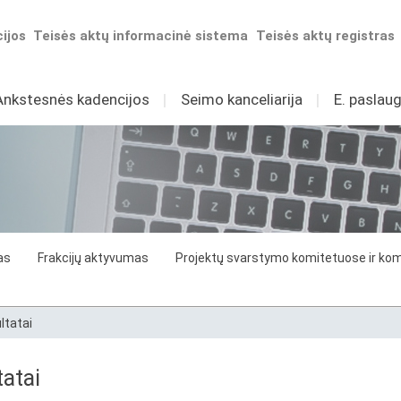
ijos
Teisės aktų informacinė sistema
Teisės aktų registras
Ankstesnės kadencijos
I
Seimo kanceliarija
I
E. paslaug
as
Frakcijų aktyvumas
Projektų svarstymo komitetuose ir komi
ltatai
atai