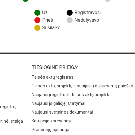
Už
Registravosi
Prieš
Nedalyvavo
Susilaikė
TIESIOGINĖ PRIEIGA:
Teisės aktų registras
Teisės aktų, projektų ir susijusių dokumentų paieška
Naujausi įregistruoti teisės aktų projektai
Naujausi įsigalioję įstatymai
registre,
Naujausi svetainės dokumentai
Korupcijos prevencija
tinė įstaiga
Pranešėjų apsauga