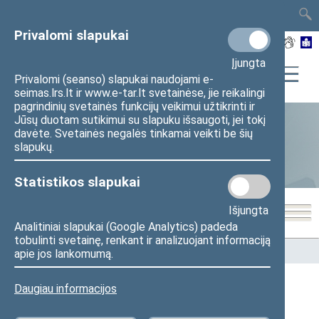
TAIS
TAR
LT
I
EN
Privalomi slapukai
Įjungta
Privalomi (seanso) slapukai naudojami e-
seimas.lrs.lt ir www.e-tar.lt svetainėse, jie reikalingi
pagrindinių svetainės funkcijų veikimui užtikrinti ir
Jūsų duotam sutikimui su slapuku išsaugoti, jei tokį
davėte. Svetainės negalės tinkamai veikti be šių
Statistika
slapukų.
Statistikos slapukai
Išjungta
Analitiniai slapukai (Google Analytics) padeda
tobulinti svetainę, renkant ir analizuojant informaciją
Pradžia
>
Statistika
>
Seimo narių balsavimų rezultatai
apie jos lankomumą.
Daugiau informacijos
Seimo narių balsavimų rezultatai