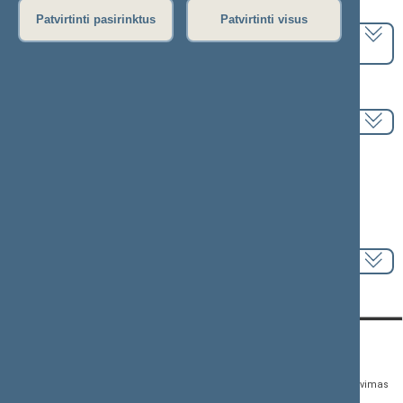
Pasirinkite kadenciją:
Patvirtinti pasirinktus
Patvirtinti visus
2024–2028 metų kadencija
Pasirinkite sesiją:
Informacija apie posėdį:
Posėdžio eiga
Posėdžio darbotvarkė
Pasirinkite klausimą:
KONTAKTAI:
TIESIOGINĖ PRIEIGA:
PASLAUGOS:
Gedimino pr. 53,
Teisės aktų registras
Asmenų aptarnavimas
01109 Vilnius, Lietuva