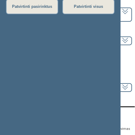
Pasirinkite kadenciją:
Patvirtinti pasirinktus
Patvirtinti visus
2024–2028 metų kadencija
Pasirinkite sesiją:
Informacija apie posėdį:
Posėdžio eiga
Posėdžio darbotvarkė
Pasirinkite klausimą:
KONTAKTAI:
TIESIOGINĖ PRIEIGA:
PASLAUGOS:
Gedimino pr. 53,
Teisės aktų registras
Asmenų aptarnavimas
01109 Vilnius, Lietuva