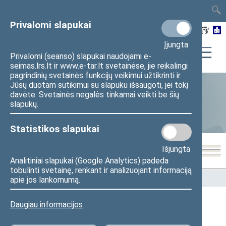
TAIS
TAR
LT
I
EN
Privalomi slapukai
Įjungta
Privalomi (seanso) slapukai naudojami e-
seimas.lrs.lt ir www.e-tar.lt svetainėse, jie reikalingi
pagrindinių svetainės funkcijų veikimui užtikrinti ir
Jūsų duotam sutikimui su slapuku išsaugoti, jei tokį
davėte. Svetainės negalės tinkamai veikti be šių
Statistika
slapukų.
Statistikos slapukai
Išjungta
Analitiniai slapukai (Google Analytics) padeda
tobulinti svetainę, renkant ir analizuojant informaciją
Pradžia
>
Statistika
>
Seimo narių balsavimų rezultatai
apie jos lankomumą.
Daugiau informacijos
Seimo narių balsavimų rezultatai