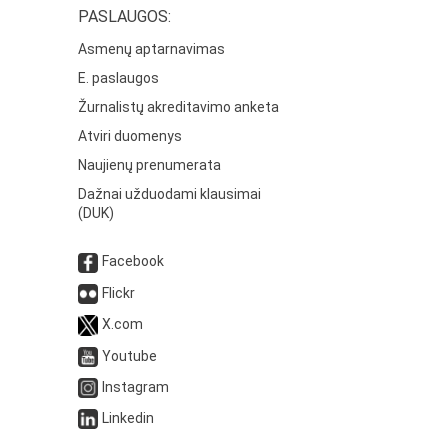
PASLAUGOS:
Asmenų aptarnavimas
E. paslaugos
Žurnalistų akreditavimo anketa
Atviri duomenys
Naujienų prenumerata
Dažnai užduodami klausimai
(DUK)
Facebook
Flickr
X.com
Youtube
Instagram
Linkedin