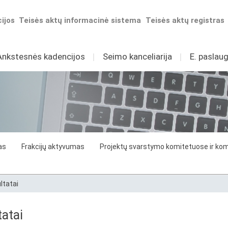
ijos
Teisės aktų informacinė sistema
Teisės aktų registras
Ankstesnės kadencijos
I
Seimo kanceliarija
I
E. paslaug
as
Frakcijų aktyvumas
Projektų svarstymo komitetuose ir komi
ltatai
atai