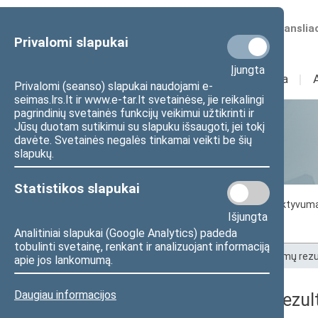
Numatomos transliac
Privalomi slapukai
Įjungta
Sudėtis
I
Veikla
I
Privalomi (seanso) slapukai naudojami e-
seimas.lrs.lt ir www.e-tar.lt svetainėse, jie reikalingi
pagrindinių svetainės funkcijų veikimui užtikrinti ir
Jūsų duotam sutikimui su slapuku išsaugoti, jei tokį
Statistika
davėte. Svetainės negalės tinkamai veikti be šių
slapukų.
Statistikos slapukai
Seimo darbo statistika
Seimo narių aktyvum
Išjungta
Seimo narių balsavimų rezultatai
Analitiniai slapukai (Google Analytics) padeda
tobulinti svetainę, renkant ir analizuojant informaciją
Pradžia
>
Statistika
>
Seimo narių balsavimų rezu
apie jos lankomumą.
Daugiau informacijos
Seimo narių balsavimų rezult