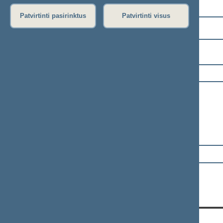
Pasirinkite kadenciją:
Patvirtinti pasirinktus
Patvirtinti visus
2024–2028 metų kadencija
Pasirinkite sesiją:
Informacija apie posėdį:
Posėdžio eiga
Posėdžio darbotvarkė
Pasirinkite klausimą: