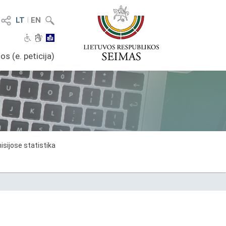
LT
I
EN
os (e. peticija)
sijose statistika