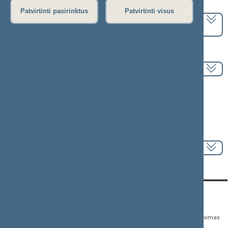
Pasirinkite kadenciją:
Patvirtinti pasirinktus
Patvirtinti visus
2024–2028 metų kadencija
Pasirinkite sesiją:
Informacija apie posėdį:
Posėdžio eiga
Posėdžio darbotvarkė
Pasirinkite klausimą:
KONTAKTAI:
TIESIOGINĖ PRIEIGA:
PASLAUGOS:
Gedimino pr. 53,
Teisės aktų registras
Asmenų aptarnavimas
01109 Vilnius, Lietuva