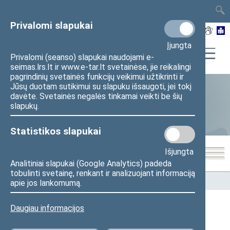
TAIS
TAR
LT
I
EN
Privalomi slapukai
Įjungta
Privalomi (seanso) slapukai naudojami e-
seimas.lrs.lt ir www.e-tar.lt svetainėse, jie reikalingi
pagrindinių svetainės funkcijų veikimui užtikrinti ir
Jūsų duotam sutikimui su slapuku išsaugoti, jei tokį
davėte. Svetainės negalės tinkamai veikti be šių
Statistika
slapukų.
Statistikos slapukai
Išjungta
Analitiniai slapukai (Google Analytics) padeda
tobulinti svetainę, renkant ir analizuojant informaciją
Pradžia
>
Statistika
>
Seimo narių balsavimų rezultatai
apie jos lankomumą.
Daugiau informacijos
Seimo narių balsavimų rezultatai