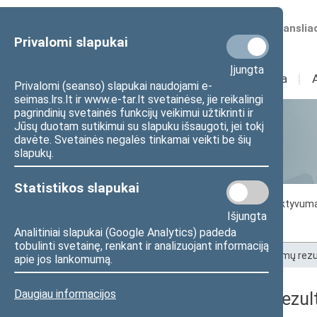
Numatomos transliac
Privalomi slapukai
Įjungta
Sudėtis
I
Veikla
I
Privalomi (seanso) slapukai naudojami e-
seimas.lrs.lt ir www.e-tar.lt svetainėse, jie reikalingi
pagrindinių svetainės funkcijų veikimui užtikrinti ir
Jūsų duotam sutikimui su slapuku išsaugoti, jei tokį
Statistika
davėte. Svetainės negalės tinkamai veikti be šių
slapukų.
Statistikos slapukai
Seimo darbo statistika
Seimo narių aktyvum
Išjungta
Seimo narių balsavimų rezultatai
Analitiniai slapukai (Google Analytics) padeda
tobulinti svetainę, renkant ir analizuojant informaciją
Pradžia
>
Statistika
>
Seimo narių balsavimų rezu
apie jos lankomumą.
Daugiau informacijos
Seimo narių balsavimų rezult