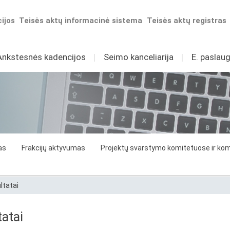
ijos
Teisės aktų informacinė sistema
Teisės aktų registras
Ankstesnės kadencijos
I
Seimo kanceliarija
I
E. paslaug
as
Frakcijų aktyvumas
Projektų svarstymo komitetuose ir komi
ltatai
atai