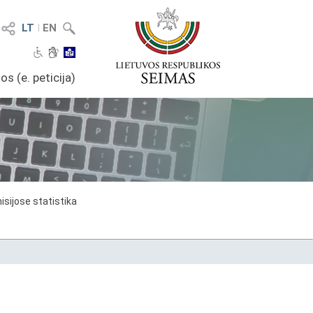
LT
I
EN
os (e. peticija)
sijose statistika