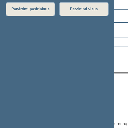
Pasirinkite kadenciją:
Patvirtinti pasirinktus
Patvirtinti visus
2024–2028 metų kadencija
Pasirinkite sesiją:
KONTAKTAI:
Gedimino pr. 53, 01109 Vilnius,
Lietuva
(0 5) 239 6060
El. p.
priim@lrs.lt
Duomenys kaupiami ir saugomi Juridinių asmenų 